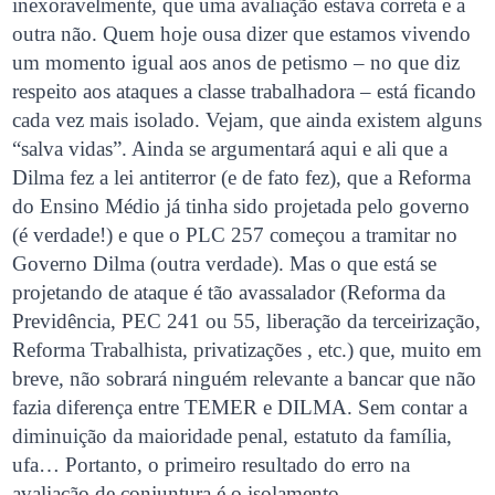
inexoravelmente, que uma avaliação estava correta e a
outra não. Quem hoje ousa dizer que estamos vivendo
um momento igual aos anos de petismo – no que diz
respeito aos ataques a classe trabalhadora – está ficando
cada vez mais isolado. Vejam, que ainda existem alguns
“salva vidas”. Ainda se argumentará aqui e ali que a
Dilma fez a lei antiterror (e de fato fez), que a Reforma
do Ensino Médio já tinha sido projetada pelo governo
(é verdade!) e que o PLC 257 começou a tramitar no
Governo Dilma (outra verdade). Mas o que está se
projetando de ataque é tão avassalador (Reforma da
Previdência, PEC 241 ou 55, liberação da terceirização,
Reforma Trabalhista, privatizações , etc.) que, muito em
breve, não sobrará ninguém relevante a bancar que não
fazia diferença entre TEMER e DILMA. Sem contar a
diminuição da maioridade penal, estatuto da família,
ufa… Portanto, o primeiro resultado do erro na
avaliação de conjuntura é o isolamento.