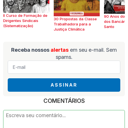
II Curso de Formação de
90 Anos do S
30 Propostas da Classe
Dirigentes Sindicais
dos Bancários
Trabalhadora para a
(Sistematização)
Santo
Justiça Climática
Receba nossos
alertas
em seu e-mail. Sem
spams.
E-
mail
*
ASSINAR
COMENTÁRIOS