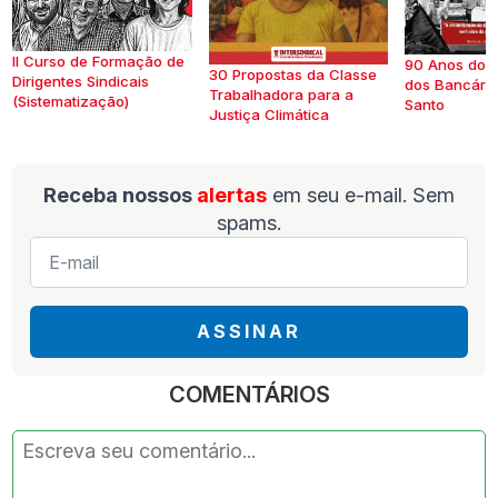
II Curso de Formação de
90 Anos do S
30 Propostas da Classe
Dirigentes Sindicais
dos Bancários
Trabalhadora para a
(Sistematização)
Santo
Justiça Climática
Receba nossos
alertas
em seu e-mail. Sem
spams.
E-
mail
*
ASSINAR
COMENTÁRIOS