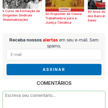
II Curso de Formação de
90 Anos do S
30 Propostas da Classe
Dirigentes Sindicais
dos Bancários
Trabalhadora para a
(Sistematização)
Santo
Justiça Climática
Receba nossos
alertas
em seu e-mail. Sem
spams.
E-
mail
*
ASSINAR
COMENTÁRIOS