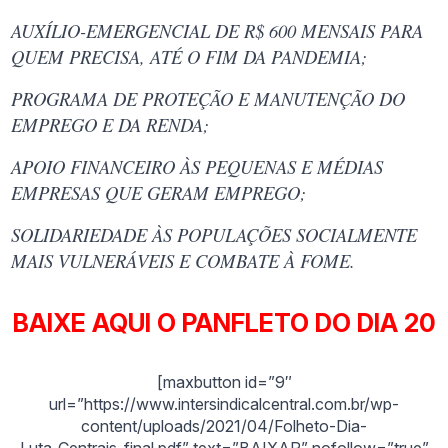
AUXÍLIO-EMERGENCIAL DE R$ 600 MENSAIS PARA
QUEM PRECISA, ATÉ O FIM DA PANDEMIA;
PROGRAMA DE PROTEÇÃO E MANUTENÇÃO DO
EMPREGO E DA RENDA;
APOIO FINANCEIRO ÀS PEQUENAS E MÉDIAS
EMPRESAS QUE GERAM EMPREGO;
SOLIDARIEDADE ÀS POPULAÇÕES SOCIALMENTE
MAIS VULNERÁVEIS E COMBATE À FOME.
BAIXE AQUI O PANFLETO DO DIA 20
[maxbutton id=”9″
url=”https://www.intersindicalcentral.com.br/wp-
content/uploads/2021/04/Folheto-Dia-
Luta_Centrais_final.pdf” text=”BAIXAR” nofollow=”true”