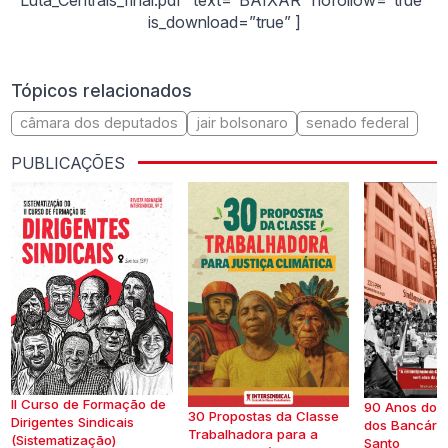
is_download=”true” ]
Tópicos relacionados
câmara dos deputados
jair bolsonaro
senado federal
PUBLICAÇÕES
II Curso de Formação de
90 Anos do S
30 Propostas da Classe
Dirigentes Sindicais
dos Bancários
Trabalhadora para a
(Sistematização)
Santo