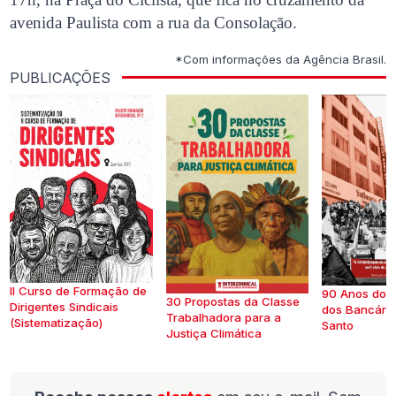
avenida Paulista com a rua da Consolação.
*Com informações da Agência Brasil.
PUBLICAÇÕES
II Curso de Formação de
90 Anos do S
30 Propostas da Classe
Dirigentes Sindicais
dos Bancários
Trabalhadora para a
(Sistematização)
Santo
Justiça Climática