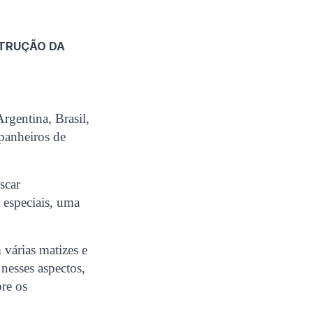
STRUÇÃO DA
gentina, Brasil,
panheiros de
scar
 especiais, uma
 várias matizes e
nesses aspectos,
bre os