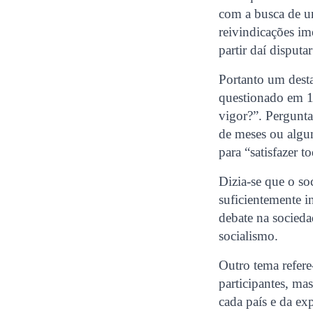
com a busca de um
reivindicações im
partir daí disput
Portanto um dest
questionado em 1
vigor?”. Perguntar
de meses ou algu
para “satisfazer t
Dizia-se que o s
suficientemente i
debate na socieda
socialismo.
Outro tema refere
participantes, ma
cada país e da ex