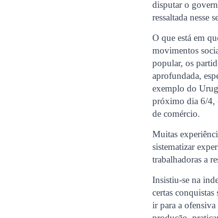
disputar o govern
ressaltada nesse 
O que está em ques
movimentos sociai
popular, os parti
aprofundada, espe
exemplo do Urugua
próximo dia 6/4,
de comércio.
Muitas experiênci
sistematizar expe
trabalhadoras a r
Insistiu-se na i
certas conquistas
ir para a ofensi
produção, pratica