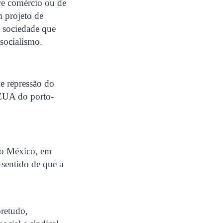
vre comércio ou de
m projeto de
a sociedade que
socialismo.
e repressão do
 EUA do porto-
no México, em
sentido de que a
bretudo,