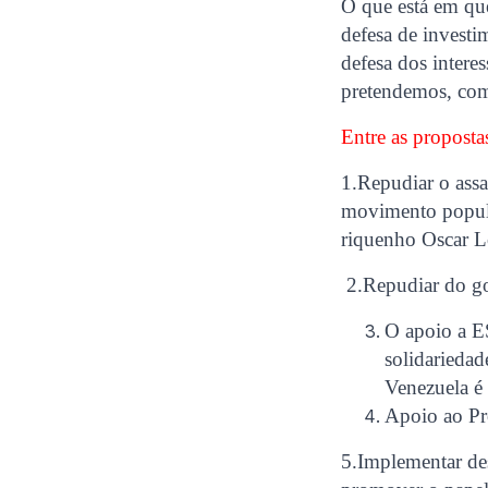
O que está em que
defesa de investi
defesa dos intere
pretendemos, com
Entre as propostas
1.Repudiar o assa
movimento popula
riquenho Oscar L
2.Repudiar do gov
O apoio a E
solidarieda
Venezuela é
Apoio ao Pr
5.Implementar de