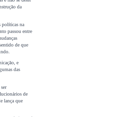
nstrução da
políticas na
nto passou entre
 mudanças
sentido de que
undo.
nicação, e
lgumas das
 ser
lucionários de
de lança que