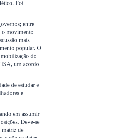
lético. Foi
 governos; entre
tre o movimento
iscussão mais
vimento popular. O
a mobilização do
 TISA, um acordo
dade de estudar e
lhadores e
nsando em assumir
posições. Deve-se
 matriz de
s e não se deter