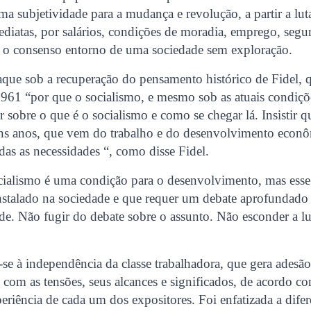
a subjetividade para a mudança e revolução, a partir a lut
ediatas, por salários, condições de moradia, emprego, segur
ar o consenso entorno de uma sociedade sem exploração.
aque sob a recuperação do pensamento histórico de Fidel,
961 “por que o socialismo, e mesmo sob as atuais condiç
 sobre o que é o socialismo e como se chegar lá. Insistir qu
ns anos, que vem do trabalho e do desenvolvimento econô
odas as necessidades “, como disse Fidel.
ocialismo é uma condição para o desenvolvimento, mas ess
nstalado na sociedade e que requer um debate aprofundado
de. Não fugir do debate sobre o assunto. Não esconder a lu
-se à independência da classe trabalhadora, que gera ades
s com as tensões, seus alcances e significados, de acordo co
periência de cada um dos expositores. Foi enfatizada a difer