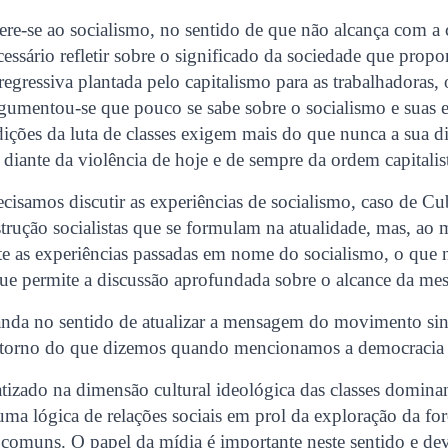
re-se ao socialismo, no sentido de que não alcança com a c
cessário refletir sobre o significado da sociedade que pro
regressiva plantada pelo capitalismo para as trabalhadoras, 
gumentou-se que pouco se sabe sobre o socialismo e suas e
dições da luta de classes exigem mais do que nunca a sua di
o diante da violência de hoje e de sempre da ordem capitalis
cisamos discutir as experiências de socialismo, caso de Cu
trução socialistas que se formulam na atualidade, mas, a
te as experiências passadas em nome do socialismo, o que n
que permite a discussão aprofundada sobre o alcance da me
a no sentido de atualizar a mensagem do movimento sind
 torno do que dizemos quando mencionamos a democracia e
atizado na dimensão cultural ideológica das classes domin
a lógica de relações sociais em prol da exploração da for
comuns. O papel da mídia é importante neste sentido e dev