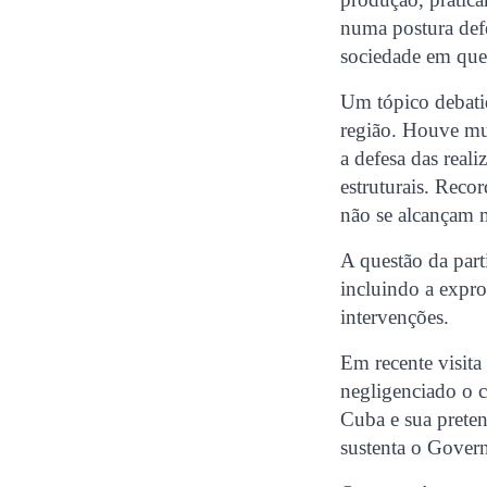
numa postura defe
sociedade em que
Um tópico debatid
região. Houve mui
a defesa das real
estruturais. Reco
não se alcançam 
A questão da part
incluindo a expr
intervenções.
Em recente visit
negligenciado o c
Cuba e sua preten
sustenta o Govern