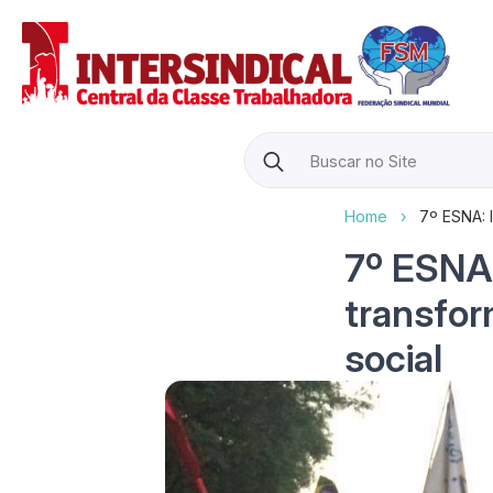
Search
for:
Home
›
7º ESNA: 
7º ESNA:
transfor
social