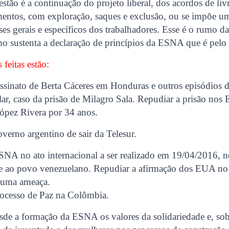
stão é a continuação do projeto liberal, dos acordos de li
mentos, com exploração, saques e exclusão, ou se impõe u
sses gerais e específicos dos trabalhadores. Esse é o rumo d
o sustenta a declaração de princípios da ESNA que é pelo 
 feitas estão:
ssinato de Berta Cáceres em Honduras e outros episódios d
r, caso da prisão de Milagro Sala. Repudiar a prisão nos
ópez Rivera por 34 anos.
erno argentino de sair da Telesur.
SNA no ato internacional a ser realizado em 19/04/2016, 
de ao povo venezuelano. Repudiar a afirmação dos EUA no 
 uma ameaça.
ocesso de Paz na Colômbia.
sde a formação da ESNA os valores da solidariedade e, so