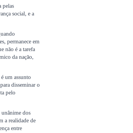
a pelas
ança social, e a
 quando
ões, permanece em
e não é a tarefa
mico da nação,
e é um assunto
 para disseminar o
ta pelo
ão unânime dos
m a realidade de
ença entre