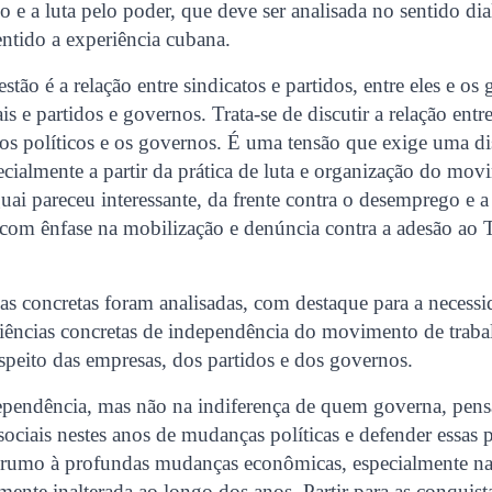
o e a luta pelo poder, que deve ser analisada no sentido dia
sentido a experiência cubana.
tão é a relação entre sindicatos e partidos, entre eles e os
s e partidos e governos. Trata-se de discutir a relação en
dos políticos e os governos. É uma tensão que exige uma d
cialmente a partir da prática de luta e organização do mo
i pareceu interessante, da frente contra o desemprego e 
 com ênfase na mobilização e denúncia contra a adesão ao
as concretas foram analisadas, com destaque para a necessi
riências concretas de independência do movimento de traba
espeito das empresas, dos partidos e dos governos.
ndependência, mas não na indiferença de quem governa, pe
 sociais nestes anos de mudanças políticas e defender essas 
va rumo à profundas mudanças econômicas, especialmente na
mente inalterada ao longo dos anos. Partir para as conquista