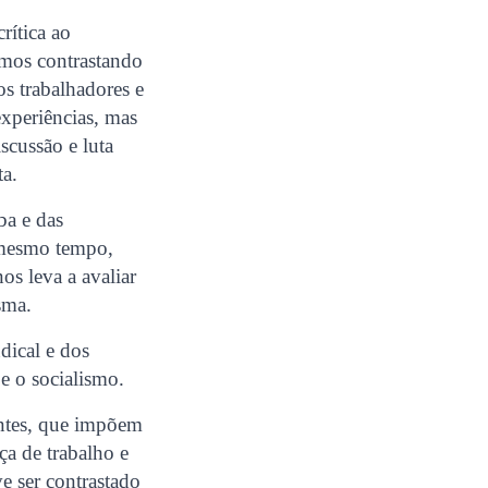
rítica ao
pomos contrastando
os trabalhadores e
xperiências, mas
scussão e luta
ta.
ba e das
o mesmo tempo,
os leva a avaliar
sma.
ical e dos
 o socialismo.
antes, que impõem
ça de trabalho e
e ser contrastado