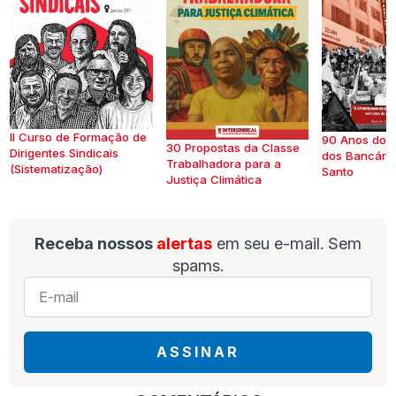
II Curso de Formação de
90 Anos do S
30 Propostas da Classe
Dirigentes Sindicais
dos Bancários
Trabalhadora para a
(Sistematização)
Santo
Justiça Climática
Receba nossos
alertas
em seu e-mail. Sem
spams.
E-
mail
*
ASSINAR