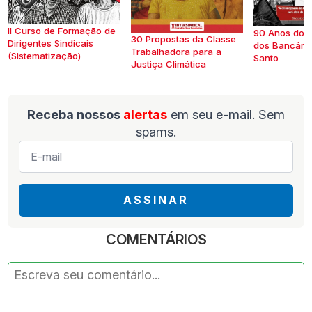
II Curso de Formação de
90 Anos do S
30 Propostas da Classe
Dirigentes Sindicais
dos Bancários
Trabalhadora para a
(Sistematização)
Santo
Justiça Climática
Receba nossos
alertas
em seu e-mail. Sem
spams.
E-
mail
*
ASSINAR
COMENTÁRIOS