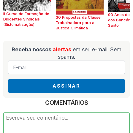
II Curso de Formação de
90 Anos do S
30 Propostas da Classe
Dirigentes Sindicais
dos Bancários
Trabalhadora para a
(Sistematização)
Santo
Justiça Climática
Receba nossos
alertas
em seu e-mail. Sem
spams.
E-
mail
*
ASSINAR
COMENTÁRIOS