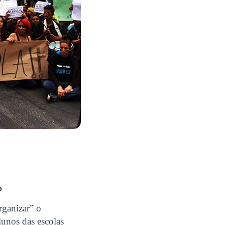
o
rganizar” o
lunos das escolas