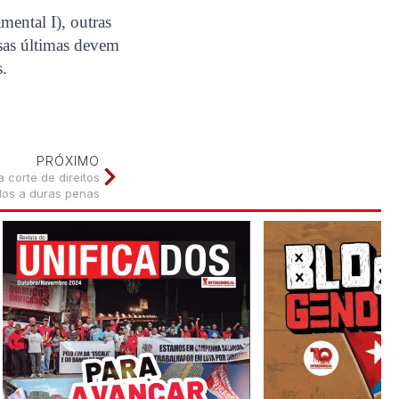
mental I), outras
ssas últimas devem
s.
PRÓXIMO
 corte de direitos
dos a duras penas