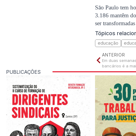
São Paulo tem hoj
3.186 mantêm dois
ser transformadas
Tópicos relaci
educação
educ
ANTERIOR
Em duas semanas 
bancários é a mai
PUBLICAÇÕES