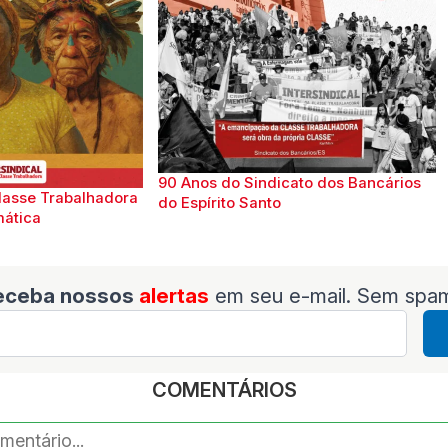
90 Anos do Sindicato dos Bancários
lasse Trabalhadora
do Espírito Santo
mática
eceba nossos
alertas
em seu e-mail. Sem spa
COMENTÁRIOS