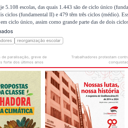
e 5.108 escolas, das quais 1.443 são de ciclo único (funda
 ciclos (fundamental II) e 479 têm três ciclos (médio). E
 em ciclo único, assim como grande parte das de dois ciclo
onados
adores
reorganização escolar
de paralisação, greve de
Trabalhadores protestam contra
s forte dos últimos anos
conquista