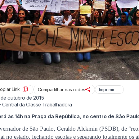
opiar Link
Imprimir
Compartilhar nas redes
 de outubro de 2015
Central da Classe Trabalhadora
á às 14h na Praça da República, no centro de São Paul
vernador de São Paulo, Geraldo Alckmin (PSDB), de “reo
al no estado, fechando escolas e separando totalmente os a