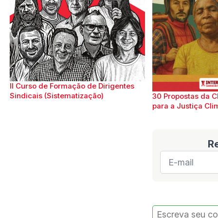
II Curso de Formação de Dirigentes
Sindicais (Sistematização)
30 Propostas da C
para a Justiça Cli
R
E-
mail
*