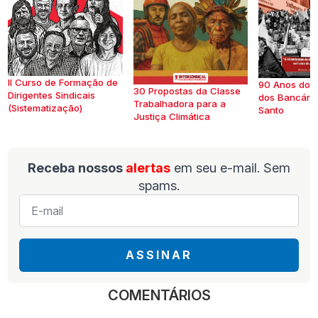
II Curso de Formação de
90 Anos do S
30 Propostas da Classe
Dirigentes Sindicais
dos Bancários
Trabalhadora para a
(Sistematização)
Santo
Justiça Climática
Receba nossos
alertas
em seu e-mail. Sem
spams.
E-
mail
*
ASSINAR
COMENTÁRIOS