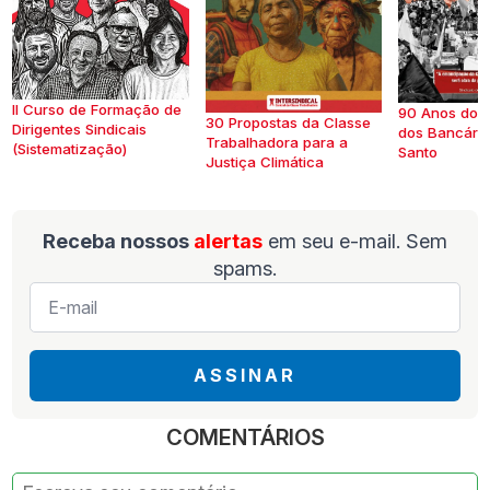
II Curso de Formação de
90 Anos do S
30 Propostas da Classe
Dirigentes Sindicais
dos Bancários
Trabalhadora para a
(Sistematização)
Santo
Justiça Climática
Receba nossos
alertas
em seu e-mail. Sem
spams.
E-
mail
*
ASSINAR
COMENTÁRIOS