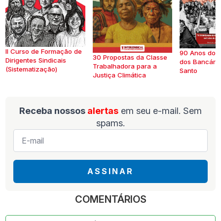
II Curso de Formação de
90 Anos do S
30 Propostas da Classe
Dirigentes Sindicais
dos Bancários
Trabalhadora para a
(Sistematização)
Santo
Justiça Climática
Receba nossos
alertas
em seu e-mail. Sem
spams.
E-
mail
*
ASSINAR
COMENTÁRIOS