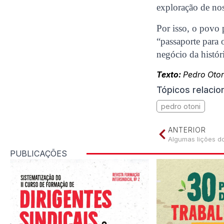
exploração de nos
Por isso, o povo 
“passaporte para 
negócio da históri
Texto:
Pedro Oton
Tópicos relaci
pedro otoni
ANTERIOR
Algumas lições d
PUBLICAÇÕES