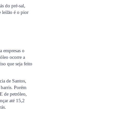
s do pré-sal,
leilão é o pior
ra empresas o
róleo ocorre a
so que seja feito
cia de Santos,
 barris. Porém
 de petróleo,
nçar até 15,2
rás.