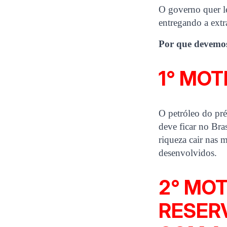
O governo quer le
entregando a extr
Por que devemos 
1° MOT
O petróleo do pré
deve ficar no Bra
riqueza cair nas 
desenvolvidos.
2° MOT
RESERV