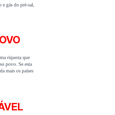
 e gás do pré-sal,
POVO
 uma riqueza que
sso povo. Se esta
nda mais os países
IÁVEL