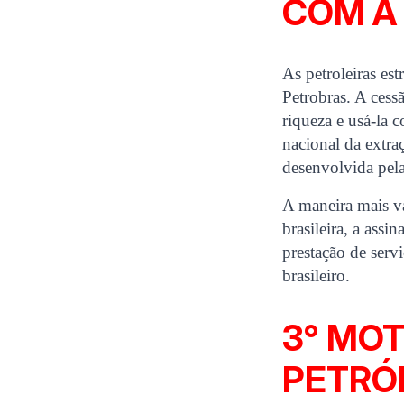
COM A
As petroleiras est
Petrobras. A cess
riqueza e usá-la 
nacional da extra
desenvolvida pela 
A maneira mais va
brasileira, a ass
prestação de serv
brasileiro.
3° MOT
PETRÓ