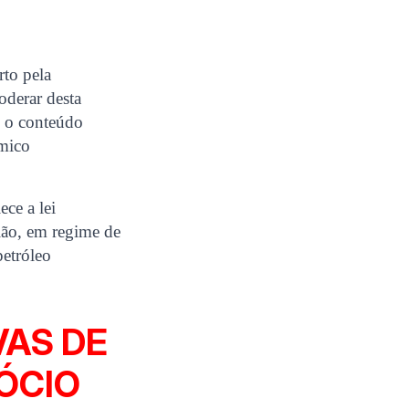
rto pela
oderar desta
s o conteúdo
ímico
ece a lei
nião, em regime de
petróleo
VAS DE
ÓCIO