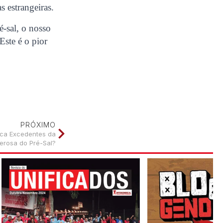
s estrangeiras.
é-sal, o nosso
Este é o pior
PRÓXIMO
ica Excedentes da
rosa do Pré-Sal?