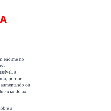
 A
gem enorme no
ossa
ssível, a
undo, porque
z, aumentando ou
fluenciando ao
sobre a