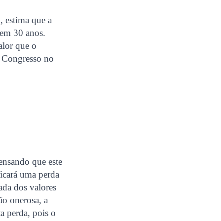
, estima que a
 em 30 anos.
alor que o
o Congresso no
ensando que este
ficará uma perda
ada dos valores
ão onerosa, a
a perda, pois o