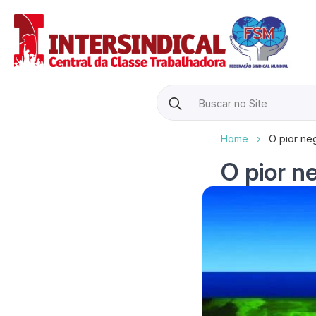
Search
for:
Home
›
O pior neg
O pior ne