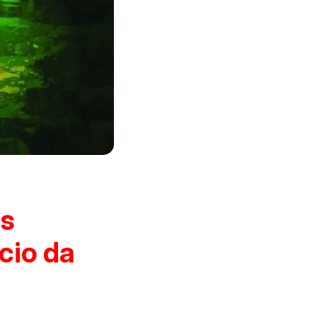
as
cio da