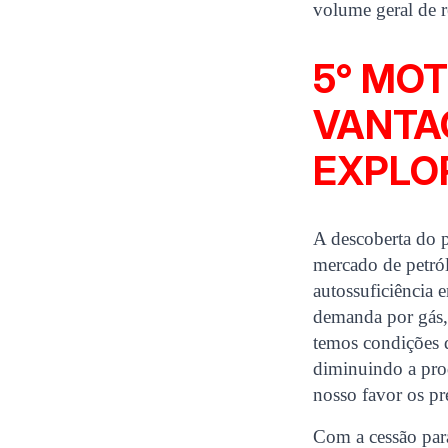
volume geral de r
5° MOT
VANTA
EXPLO
A descoberta do p
mercado de petról
autossuficiência 
demanda por gás, 
temos condições 
diminuindo a prod
nosso favor os pr
Com a cessão para