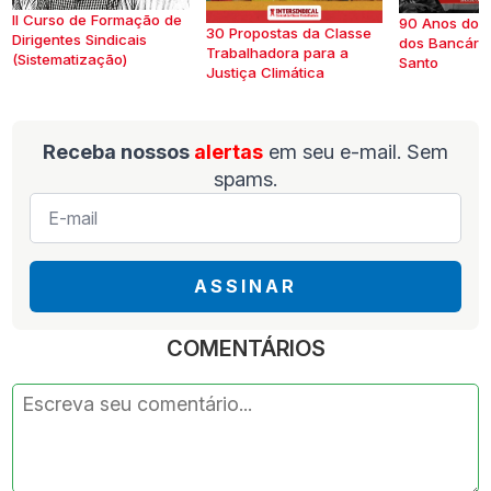
II Curso de Formação de
90 Anos do S
30 Propostas da Classe
Dirigentes Sindicais
dos Bancários
Trabalhadora para a
(Sistematização)
Santo
Justiça Climática
Receba nossos
alertas
em seu e-mail. Sem
spams.
E-
mail
*
ASSINAR
COMENTÁRIOS