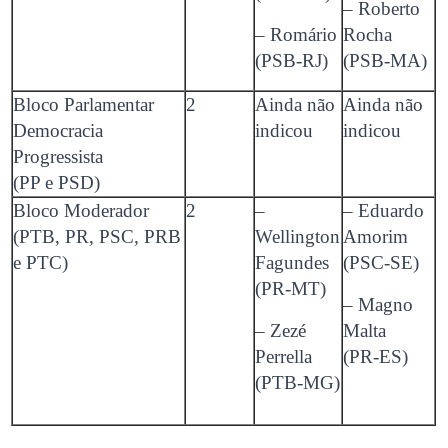
– Roberto
– Romário
Rocha
(PSB-RJ)
(PSB-MA)
Bloco Parlamentar
2
Ainda não
Ainda não
Democracia
indicou
indicou
Progressista
(PP e PSD)
Bloco Moderador
2
–
– Eduardo
(PTB, PR, PSC, PRB
Wellington
Amorim
e PTC)
Fagundes
(PSC-SE)
(PR-MT)
– Magno
– Zezé
Malta
Perrella
(PR-ES)
(PTB-MG)