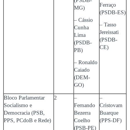
(PSDB-
Ferraço
MG)
(PSDB-ES)
– Cássio
– Tasso
Cunha
Jereissati
Lima
(PSDB-
(PSDB-
CE)
PB)
– Ronaldo
Caiado
(DEM-
GO)
Bloco Parlamentar
2
–
–
Socialismo e
Fernando
Cristovam
Democracia (PSB,
Bezerra
Buarque
PPS, PCdoB e Rede)
Coelho
(PPS-DF)
(PSB-PE)