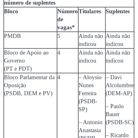
número de suplentes
Bloco
Número
Titulares
Suplentes
de
vagas*
PMDB
5
Ainda não
Ainda não
indicou
indicou
Bloco de Apoio ao
4
Ainda não
Ainda não
Governo
indicou
indicou
(PT e PDT)
Bloco Parlamentar da
4
– Aloysio
– Davi
Oposição
Nunes
Alcolumbre
(PSDB, DEM e PV)
Ferreira
(DEM-AP)
(PSDB-
– Paulo
SP)
Bauer
– Antonio
(PSDB-SC)
Anastasia
– Ricardo