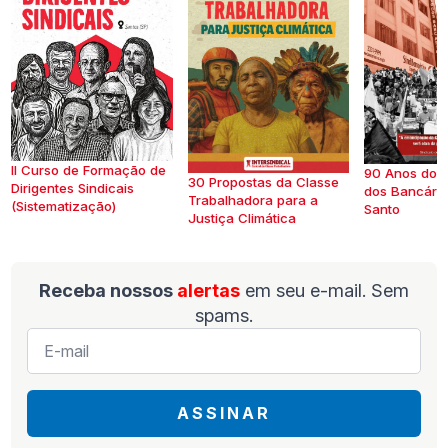
II Curso de Formação de
90 Anos do S
30 Propostas da Classe
Dirigentes Sindicais
dos Bancários
Trabalhadora para a
(Sistematização)
Santo
Justiça Climática
Receba nossos
alertas
em seu e-mail. Sem
spams.
E-
mail
*
ASSINAR