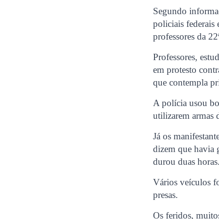
Segundo informa
policiais federai
professores da 2
Professores, est
em protesto cont
que contempla pri
A polícia usou bo
utilizarem armas 
Já os manifestant
dizem que havia g
durou duas horas
Vários veículos f
presas.
Os feridos, muito