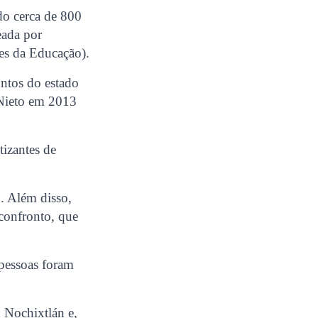
do cerca de 800
eada por
es da Educação).
ntos do estado
 Nieto em 2013
tizantes de
o. Além disso,
 confronto, que
 pessoas foram
n Nochixtlán e,