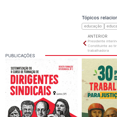
Tópicos relaci
educação
educ
ANTERIOR
Presidente interi
Constituinte ao t
trabalhadora
PUBLICAÇÕES