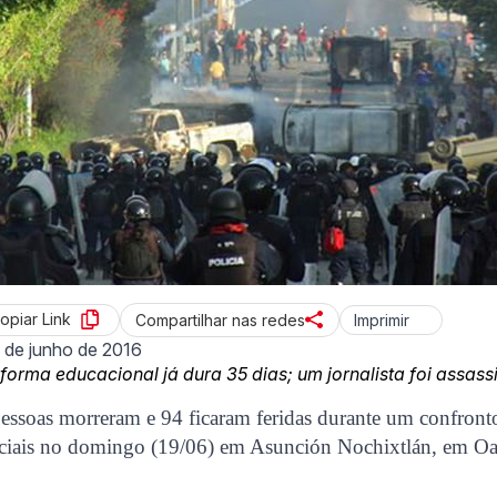
opiar Link
Imprimir
Compartilhar nas redes
 de junho de 2016
eforma educacional já dura 35 dias; um jornalista foi assass
essoas morreram e 94 ficaram feridas durante um confront
liciais no domingo (19/06) em Asunción Nochixtlán, em Oa