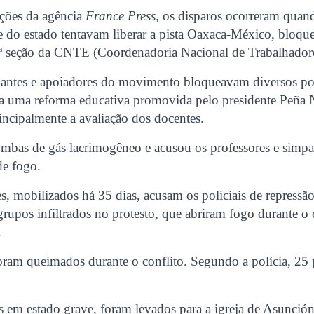
ções da agência
France Press,
os disparos ocorreram quan
s e do estado tentavam liberar a pista Oaxaca-México, bloqu
2ª seção da CNTE (Coordenadoria Nacional de Trabalhador
udantes e apoiadores do movimento bloqueavam diversos po
ra uma reforma educativa promovida pelo presidente Peña
ncipalmente a avaliação dos docentes.
mbas de gás lacrimogêneo e acusou os professores e simpa
de fogo.
es, mobilizados há 35 dias, acusam os policiais de repressã
rupos infiltrados no protesto, que abriram fogo durante o
.
oram queimados durante o conflito. Segundo a polícia, 25
s em estado grave, foram levados para a igreja de Asunció