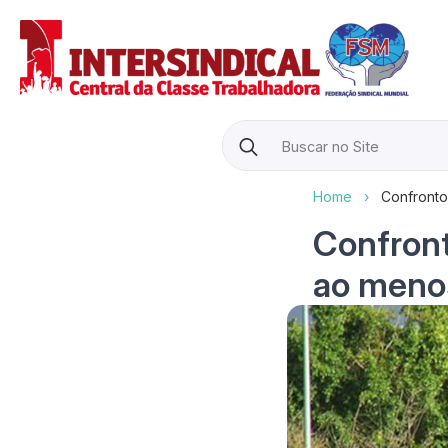
Search
for:
Home
›
Confronto
Confront
ao menos