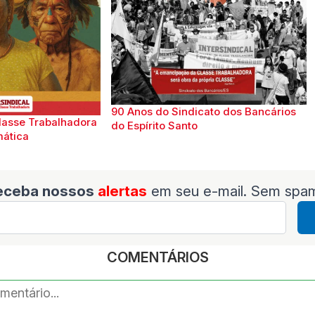
90 Anos do Sindicato dos Bancários
lasse Trabalhadora
do Espírito Santo
mática
eceba nossos
alertas
em seu e-mail. Sem spa
COMENTÁRIOS