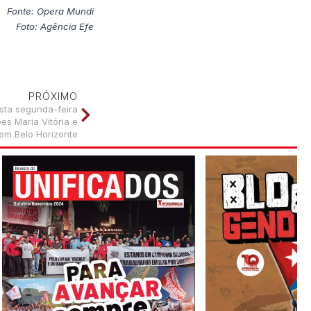
Fonte: Opera Mundi
Foto: Agência Efe
PRÓXIMO
ta segunda-feira
es Maria Vitória e
 em Belo Horizonte