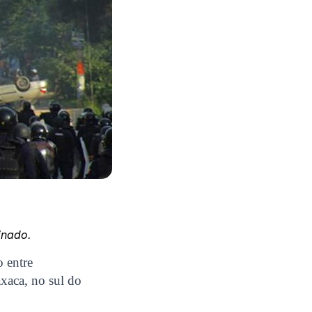
inado.
o entre
xaca, no sul do