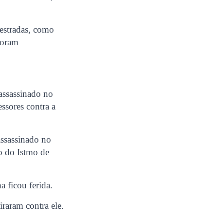
estradas, como
foram
assassinado no
ssores contra a
assassinado no
o do Istmo de
a ficou ferida.
raram contra ele.