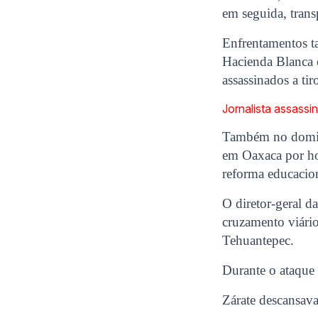
em seguida, trans
Enfrentamentos t
Hacienda Blanca e
assassinados a tir
Jornalista assassi
Também no doming
em Oaxaca por ho
reforma educacio
O diretor-geral d
cruzamento viário
Tehuantepec.
Durante o ataque 
Zárate descansav