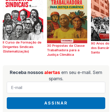
II Curso de Formação de
90 Anos do S
30 Propostas da Classe
Dirigentes Sindicais
dos Bancários
Trabalhadora para a
(Sistematização)
Santo
Justiça Climática
Receba nossos
alertas
em seu e-mail. Sem
spams.
E-
mail
*
ASSINAR