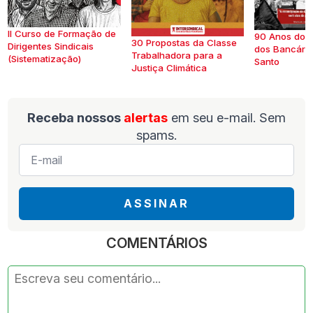
II Curso de Formação de
90 Anos do S
30 Propostas da Classe
Dirigentes Sindicais
dos Bancários
Trabalhadora para a
(Sistematização)
Santo
Justiça Climática
Receba nossos
alertas
em seu e-mail. Sem
spams.
E-
mail
*
ASSINAR
COMENTÁRIOS