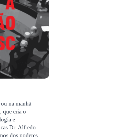
ovou na manhã
, que cria o
logia e
cas Dr. Alfredo
imos dos poderes