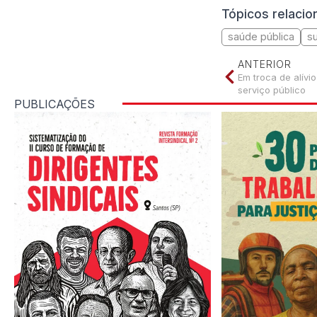
Tópicos relaci
saúde pública
s
ANTERIOR
Em troca de alívio
serviço público
PUBLICAÇÕES