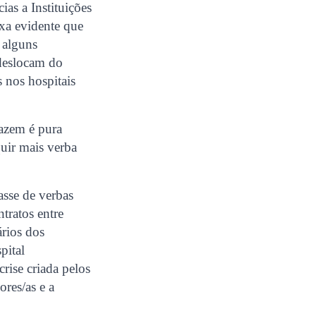
ias a Instituições
xa evidente que
 alguns
 deslocam do
s nos hospitais
fazem é pura
uir mais verba
sse de verbas
tratos entre
ários dos
pital
rise criada pelos
res/as e a