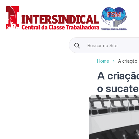
Search
for:
Home
›
A criação
A criaçã
o sucat