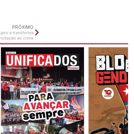
PRÓXIMO
tupro e transforma
incitação ao crime