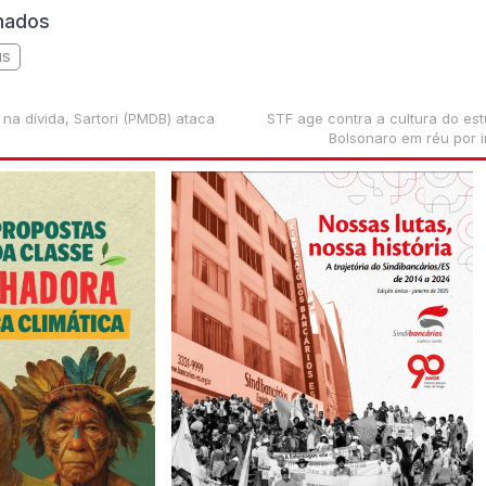
onados
us
 na dívida, Sartori (PMDB) ataca
STF age contra a cultura do es
Bolsonaro em réu por 