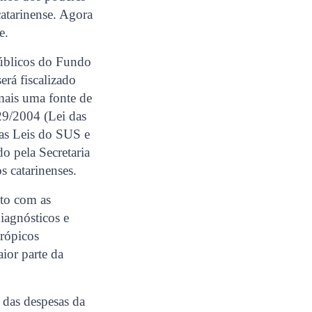
catarinense. Agora
e.
 públicos do Fundo
erá fiscalizado
mais uma fonte de
29/2004 (Lei das
 as Leis do SUS e
o pela Secretaria
 catarinenses.
sto com as
iagnósticos e
trópicos
ior parte da
 das despesas da