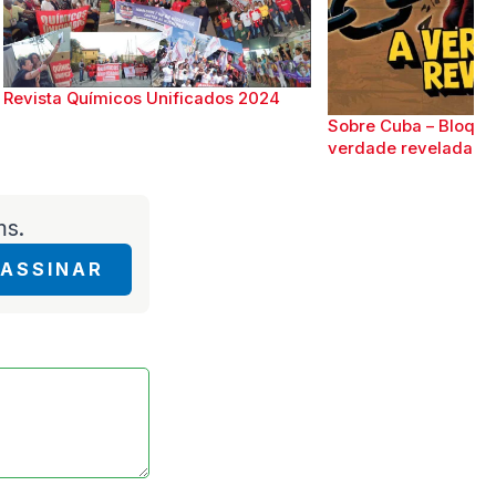
Revista Químicos Unificados 2024
Sobre Cuba – Bloque
verdade revelada
ms.
ASSINAR