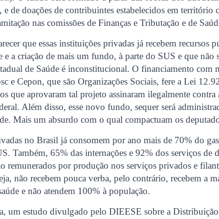
, e de doações de contribuintes estabelecidos em território 
amitação nas comissões de Finanças e Tributação e de Saúd
arecer que essas instituições privadas já recebem recursos
 e a criação de mais um fundo, à parte do SUS e que não s
tadual de Saúde é inconstitucional. O financiamento com 
sc e Cepon, que são Organizações Sociais, fere a Lei 12.9
s que aprovaram tal projeto assinaram ilegalmente contra
deral. Além disso, esse novo fundo, sequer será administrad
de. Mais um absurdo com o qual compactuam os deputados
privadas no Brasil já consomem por ano mais de 70% do ga
US. Também, 65% das internações e 92% dos serviços de d
o remunerados por produção nos serviços privados e filan
eja, não recebem pouca verba, pelo contrário, recebem a ma
 saúde e não atendem 100% à população.
a, um estudo divulgado pelo DIEESE sobre a Distribuição