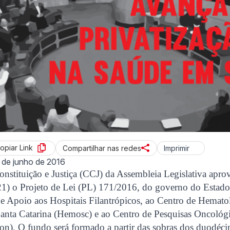
opiar Link
Imprimir
Compartilhar nas redes
 de junho de 2016
nstituição e Justiça (CCJ) da Assembleia Legislativa apr
 (21) o Projeto de Lei (PL) 171/2016, do governo do Estado
e Apoio aos Hospitais Filantrópicos, ao Centro de Hemato
anta Catarina (Hemosc) e ao Centro de Pesquisas Oncológi
on). O fundo será formado a partir das sobras dos duodéc