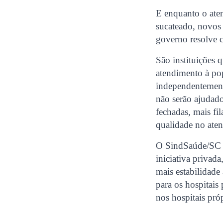
E enquanto o ate
sucateado, novos 
governo resolve c
São instituições
atendimento à pop
independentement
não serão ajudado
fechadas, mais fi
qualidade no ate
O SindSaúde/SC d
iniciativa privad
mais estabilidade
para os hospitais 
nos hospitais pró