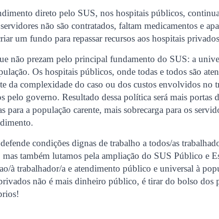
ndimento direto pelo SUS, nos hospitais públicos, continu
servidores não são contratados, faltam medicamentos e apa
riar um fundo para repassar recursos aos hospitais privados
 que não prezam pelo principal fundamento do SUS: a unive
ulação. Os hospitais públicos, onde todas e todos são ate
e da complexidade do caso ou dos custos envolvidos no tr
s pelo governo. Resultado dessa política será mais portas 
las para a população carente, mais sobrecarga para os servid
ndimento.
efende condições dignas de trabalho a todos/as trabalhado
a, mas também lutamos pela ampliação do SUS Público e Est
 ao/à trabalhador/a e atendimento público e universal à po
privados não é mais dinheiro público, é tirar do bolso dos p
prios!