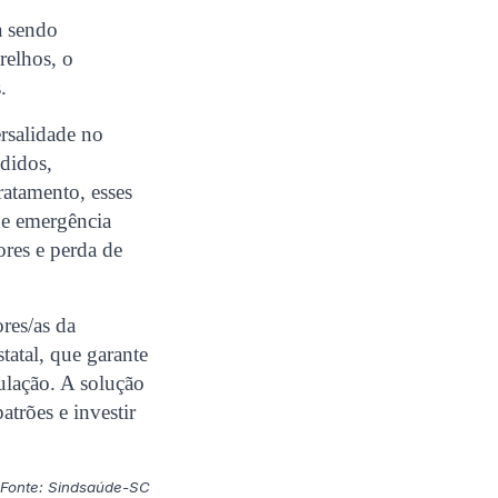
a sendo
relhos, o
.
rsalidade no
ndidos,
atamento, esses
de emergência
ores e perda de
res/as da
atal, que garante
pulação. A solução
atrões e investir
Fonte: Sindsaúde-SC