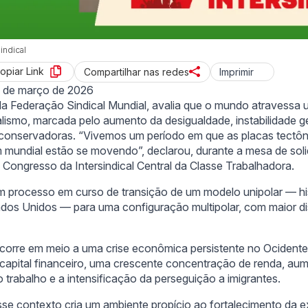
indical
opiar Link
Imprimir
Compartilhar nas redes
 de março de 2026
da Federação Sindical Mundial, avalia que o mundo atravessa 
talismo, marcada pelo aumento da desigualdade, instabilidade g
conservadoras. “Vivemos um período em que as placas tectôn
 mundial estão se movendo”, declarou, durante a mesa de sol
V Congresso da Intersindical Central da Classe Trabalhadora.
m processo em curso de transição de um modelo unipolar — h
ados Unidos — para uma configuração multipolar, com maior di
orre em meio a uma crise econômica persistente no Ocidente
o capital financeiro, uma crescente concentração de renda, a
 trabalho e a intensificação da perseguição a imigrantes.
esse contexto cria um ambiente propício ao fortalecimento da e