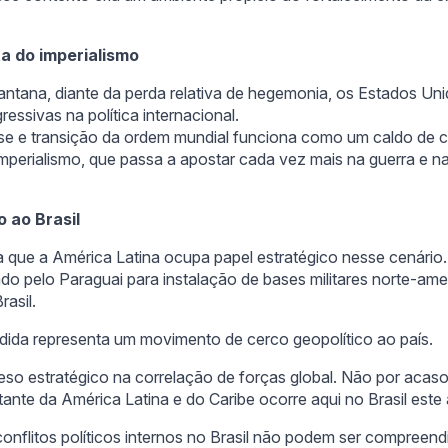
a do imperialismo
antana, diante da perda relativa de hegemonia, os Estados Un
ressivas na política internacional.
ise e transição da ordem mundial funciona como um caldo de c
perialismo, que passa a apostar cada vez mais na guerra e na 
o ao Brasil
ca que a América Latina ocupa papel estratégico nesse cenári
ado pelo Paraguai para instalação de bases militares norte-am
rasil.
dida representa um movimento de cerco geopolítico ao país.
eso estratégico na correlação de forças global. Não por acaso, 
tante da América Latina e do Caribe ocorre aqui no Brasil este 
onflitos políticos internos no Brasil não podem ser compreen