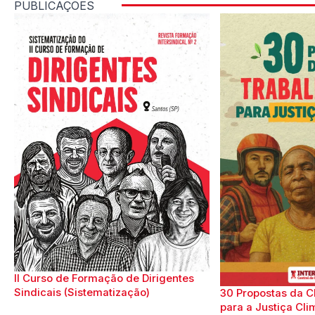
PUBLICAÇÕES
II Curso de Formação de Dirigentes
Sindicais (Sistematização)
30 Propostas da C
para a Justiça Cli