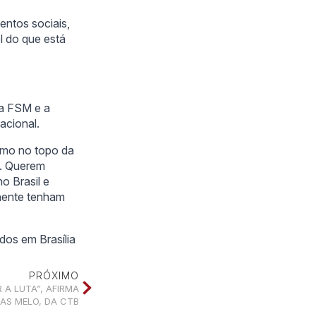
entos sociais,
el do que está
 a FSM e a
acional.
smo no topo da
s. Querem
o Brasil e
inente tenham
odos em Brasília
PRÓXIMO
 A LUTA”, AFIRMA
AS MELO, DA CTB