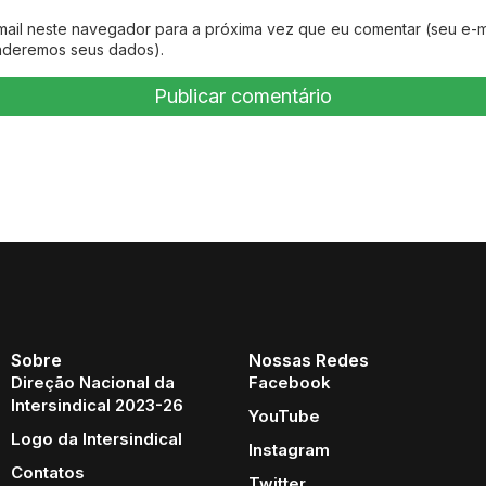
mail neste navegador para a próxima vez que eu comentar (seu e-m
nderemos seus dados).
Sobre
Nossas Redes
Direção Nacional da
Facebook
Intersindical 2023-26
YouTube
Logo da Intersindical
Instagram
Contatos
Twitter