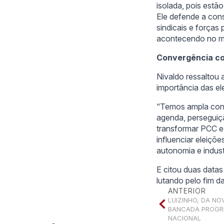
isolada, pois estã
Ele defende a cons
sindicais e forças 
acontecendo no m
Convergência com
Nivaldo ressaltou 
importância das el
“Temos ampla conv
agenda, perseguiç
transformar PCC e 
influenciar eleiçõ
autonomia e indust
E citou duas datas 
lutando pelo fim d
ANTERIOR
LUIZINHO, DA NO
BANCADA PROGR
NACIONAL