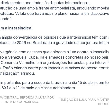
o diretamente conectados às disputas internacionais.
trução de uma ampla frente antimperialista, articulando movim
políticas: “A luta que travamos no plano nacional é indissociáv
undo”.
 a Intersindical
a ampla convergência de opiniões que a Intersindical tem com
eições de 2026 no Brasil dada a gravidade da conjuntura intern
ergência com as teses que colocam a luta contra o imperiali
ão a Venezuela, Cuba, Irã e ameaças concretas ao nosso paí
Comando Vermelho em organizações terroristas para intervir n
es. Estão criando cerco para impedir que países do nosso cont
rialização”, afirmou.
importantes para a esquerda brasileira: o dia 15 de abril com t
a 6X1 e o 1º de maio da classe trabalhadora.
VA CENTRAL, REFORÇA A LUTA POR
“ELEIÇÃO DE LULA PARA MANTER
ESSISTA NO CONGRESSO
DOUGL