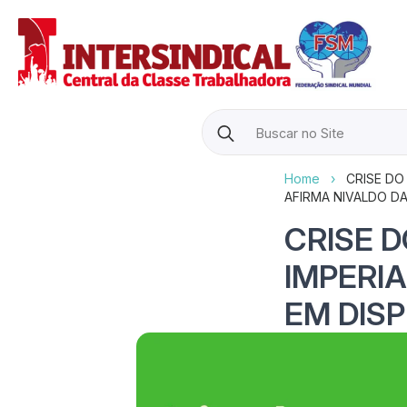
Search
for:
Home
›
CRISE DO
AFIRMA NIVALDO D
CRISE 
IMPERI
EM DISP