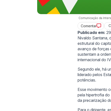
Comunicação da Inters
C
Comentar
Publicado em:
29
Nivaldo Santana, 
estrutural do capi
avanço de forças 
sustentam a ordem
internacional do I
Segundo ele, há u
liderado pelos Est
potências.
Esse movimento oc
pela hipertrofia d
da precarização do
Para o dirigente, 