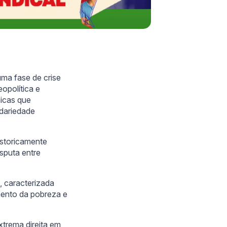
uma fase de crise
eopolítica e
icas que
idariedade
istoricamente
sputa entre
, caracterizada
umento da pobreza e
xtrema direita em