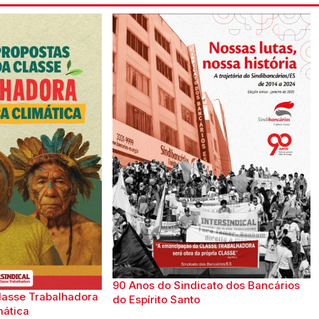
90 Anos do Sindicato dos Bancários
lasse Trabalhadora
do Espírito Santo
mática