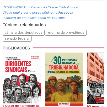
INTERSINDICAL – Central da Classe Trabalhadora
Clique aqui e curta nossa página no Facebook
Inscreva-se em nosso canal no YouTube
Tópicos relacionados
câmara dos deputados
reforma da previdência
senado federal
PUBLICAÇÕES
II Curso de Formação de
90 Anos do S