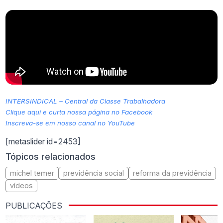
INTERSINDICAL – Central da Classe Trabalhadora
Clique aqui e curta nossa página no Facebook
Inscreva-se em nosso canal no YouTube
[metaslider id=2453]
Tópicos relacionados
michel temer
previdência social
reforma da previdência
vídeos
PUBLICAÇÕES