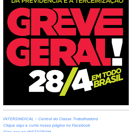
INTERSINDICAL – Central da Classe Trabalhadora
Clique aqui e curta nossa página no Facebook
Siga-nos no INSTAGRAM