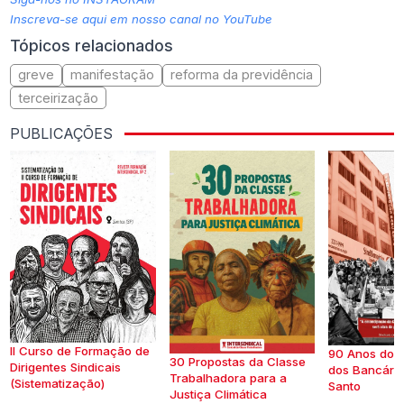
Inscreva-se aqui em nosso canal no YouTube
Tópicos relacionados
greve
manifestação
reforma da previdência
terceirização
PUBLICAÇÕES
II Curso de Formação de
90 Anos do S
30 Propostas da Classe
Dirigentes Sindicais
dos Bancários
Trabalhadora para a
(Sistematização)
Santo
Justiça Climática