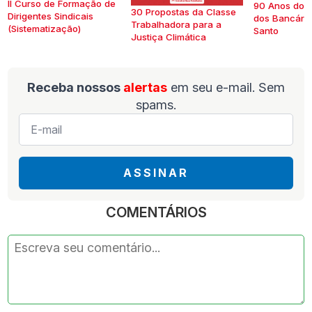
II Curso de Formação de
90 Anos do S
30 Propostas da Classe
Dirigentes Sindicais
dos Bancários
Trabalhadora para a
(Sistematização)
Santo
Justiça Climática
Receba nossos
alertas
em seu e-mail. Sem
spams.
E-
mail
*
ASSINAR
COMENTÁRIOS