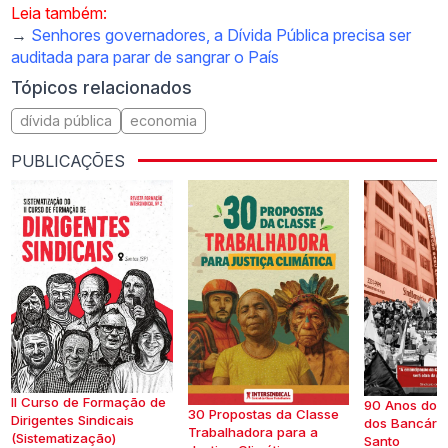
Leia também:
→
Senhores governadores, a Dívida Pública precisa ser
auditada para parar de sangrar o País
Tópicos relacionados
dívida pública
economia
PUBLICAÇÕES
II Curso de Formação de
90 Anos do S
30 Propostas da Classe
Dirigentes Sindicais
dos Bancários
Trabalhadora para a
(Sistematização)
Santo