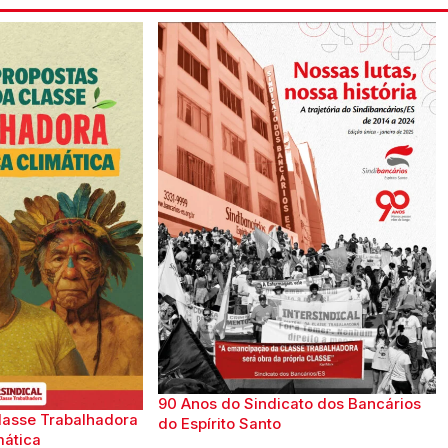
90 Anos do Sindicato dos Bancários
lasse Trabalhadora
do Espírito Santo
mática