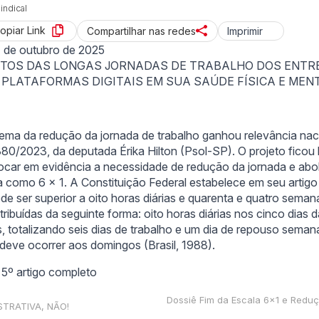
indical
opiar Link
Imprimir
Compartilhar nas redes
 de outubro de 2025
ACTOS DAS LONGAS JORNADAS DE TRABALHO DOS ENT
 PLATAFORMAS DIGITAIS EM SUA SAÚDE FÍSICA E MEN
o
ema da redução da jornada de trabalho ganhou relevância na
380/2023, da deputada Érika Hilton (Psol-SP). O projeto ficou
ocar em evidência a necessidade de redução da jornada e abol
 como 6 x 1. A Constituição Federal estabelece em seu artigo
de ser superior a oito horas diárias e quarenta e quatro semana
tribuídas da seguinte forma: oito horas diárias nos cinco dias
 totalizando seis dias de trabalho e um dia de repouso seman
deve ocorrer aos domingos (Brasil, 1988).
o 5º artigo completo
Dossiê Fim da Escala 6×1 e Redu
TRATIVA, NÃO!