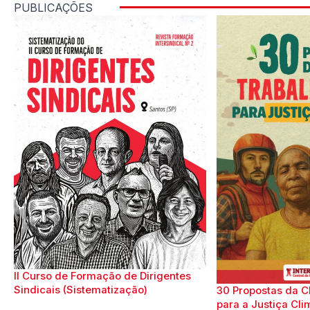
PUBLICAÇÕES
II Curso de Formação de Dirigentes
Sindicais (Sistematização)
30 Propostas da C
para a Justiça Cli