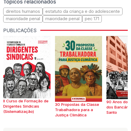
Tópicos relacionados
direitos humanos
estatuto da criança e do adolescente
maioridade penal
maioridade penal
pec 171
PUBLICAÇÕES
II Curso de Formação de
90 Anos do S
30 Propostas da Classe
Dirigentes Sindicais
dos Bancários
Trabalhadora para a
(Sistematização)
Santo
Justiça Climática