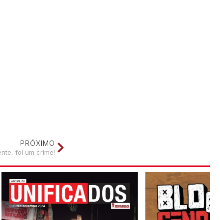
PRÓXIMO
nte, foi um crime!