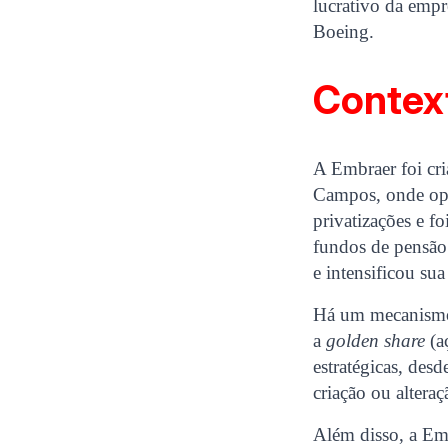
lucrativo da empr
Boeing.
Contex
A Embraer foi cr
Campos, onde oper
privatizações e fo
fundos de pensão
e intensificou su
Há um mecanismo,
a
golden share
(a
estratégicas, des
criação ou altera
Além disso, a Em