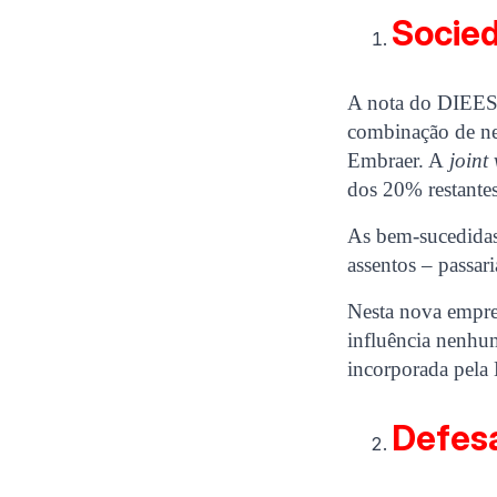
Socie
A nota do DIEES
combinação de ne
Embraer. A
joint
dos 20% restantes
As bem-sucedidas
assentos – passar
Nesta nova empre
influência nenhuma
incorporada pela
Defesa