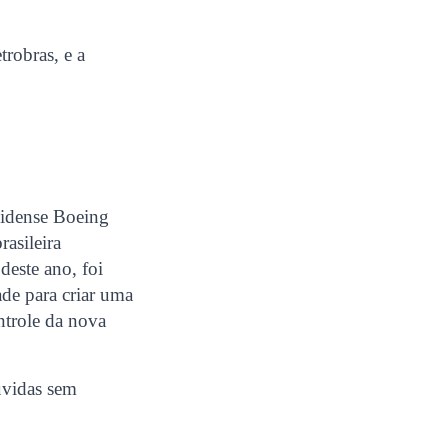
trobras, e a
nidense Boeing
rasileira
deste ano, foi
de para criar uma
ntrole da nova
úvidas sem