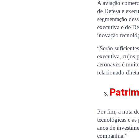
A aviação comerc
de Defesa e exec
segmentação desse
executiva e de D
inovação tecnológ
“Serão suficient
executiva, cujos 
aeronaves é muito
relacionado dire
Patrim
Por fim, a nota d
tecnológicas e as
anos de investim
companhia.”