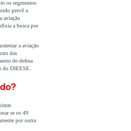
nto os segmentos
ordo prevê a
a aviação
fixia a busca por
ustentar a aviação
usto das
mento de defesa
res do DIEESE.
ado?
istas
onar se os 49
amente por outra