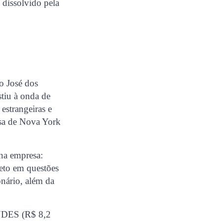
 dissolvido pela
o José dos
stiu à onda de
 estrangeiras e
lsa de Nova York
na empresa:
veto em questões
onário, além da
BNDES (R$ 8,2