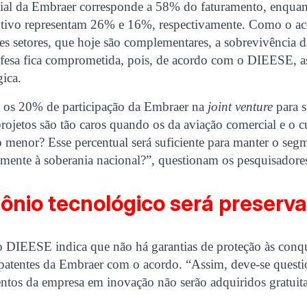
ial da Embraer corresponde a 58% do faturamento, enqua
utivo representam 26% e 16%, respectivamente. Como o ac
s setores, que hoje são complementares, a sobrevivência d
efesa fica comprometida, pois, de acordo com o DIEESE, as
ica.
es os 20% de participação da Embraer na
joint venture
para s
projetos são tão caros quando os da aviação comercial e o c
 menor? Esse percentual será suficiente para manter o seg
tamente à soberania nacional?”, questionam os pesquisado
ônio tecnológico será preserv
o DIEESE indica que não há garantias de proteção às conqu
 patentes da Embraer com o acordo. “Assim, deve-se questi
entos da empresa em inovação não serão adquiridos gratuit