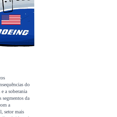
cos
nsequências do
 e a soberania
os segmentos da
 com a
, setor mais