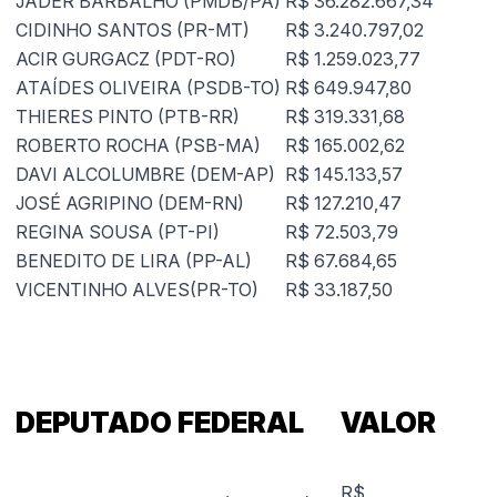
JADER BARBALHO (PMDB/PA)
R$ 36.282.667,34
CIDINHO SANTOS (PR-MT)
R$ 3.240.797,02
ACIR GURGACZ (PDT-RO)
R$ 1.259.023,77
ATAÍDES OLIVEIRA (PSDB-TO)
R$ 649.947,80
THIERES PINTO (PTB-RR)
R$ 319.331,68
ROBERTO ROCHA (PSB-MA)
R$ 165.002,62
DAVI ALCOLUMBRE (DEM-AP)
R$ 145.133,57
JOSÉ AGRIPINO (DEM-RN)
R$ 127.210,47
REGINA SOUSA (PT-PI)
R$ 72.503,79
BENEDITO DE LIRA (PP-AL)
R$ 67.684,65
VICENTINHO ALVES(PR-TO)
R$ 33.187,50
DEPUTADO FEDERAL
VALOR
R$