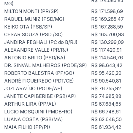
R$ 174.685,85
MG)
MILTON MONTI (PR/SP)
R$ 171.598,69
RAQUEL MUNIZ (PSD/MG)
R$ 169.285,47
KEIKO OTA (PSB/SP)
R$ 167.288,59
CESAR SOUZA (PSD /SC)
R$ 163.700,93
JANDIRA FEGHALI (PC do B/RJ)
R$ 130.299,09
ALEXANDRE VALLE (PR/RJ)
R$ 117.420,91
ANTONIO BRITO (PSD/BA)
R$ 114.546,76
DR. SINVAL MALHEIROS (PODE/SP)
R$ 98.643,42
ROBERTO BALESTRA (PP/GO)
R$ 95.420,29
ANDRÉ FIGUEIREDO (PDT/CE)
R$ 90.540,81
JOZI ARAÚJO (PODE/AP)
R$ 76.755,92
JANETE CAPIBERIBE (PSB/AP)
R$ 74.985,88
ARTHUR LIRA (PP/AL)
R$ 67.684,65
LUCIO MOSQUINI (PMDB-RO)
R$ 66.748,61
LUANA COSTA (PSB/MA)
R$ 62.648,50
MAIA FILHO (PP/PI)
R$ 61.934,42