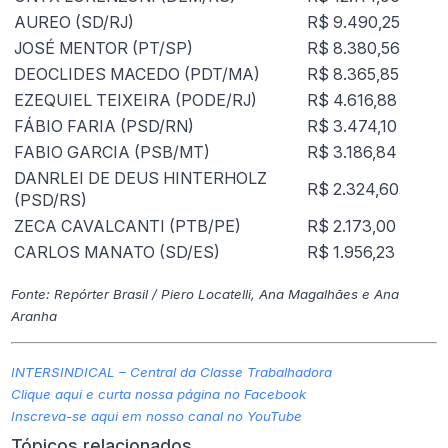
AUREO (SD/RJ)
R$ 9.490,25
JOSÉ MENTOR (PT/SP)
R$ 8.380,56
DEOCLIDES MACEDO (PDT/MA)
R$ 8.365,85
EZEQUIEL TEIXEIRA (PODE/RJ)
R$ 4.616,88
FÁBIO FARIA (PSD/RN)
R$ 3.474,10
FABIO GARCIA (PSB/MT)
R$ 3.186,84
DANRLEI DE DEUS HINTERHOLZ
R$ 2.324,60
(PSD/RS)
ZECA CAVALCANTI (PTB/PE)
R$ 2.173,00
CARLOS MANATO (SD/ES)
R$ 1.956,23
Fonte: Repórter Brasil / Piero Locatelli, Ana Magalhães e Ana
Aranha
INTERSINDICAL – Central da Classe Trabalhadora
Clique aqui e curta nossa página no Facebook
Inscreva-se aqui em nosso canal no YouTube
Tópicos relacionados