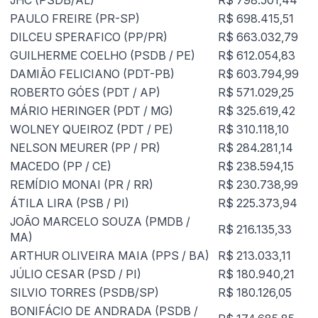
JHC (PSDB/AL)
R$ 798.501,44
PAULO FREIRE (PR-SP)
R$ 698.415,51
DILCEU SPERAFICO (PP/PR)
R$ 663.032,79
GUILHERME COELHO (PSDB / PE)
R$ 612.054,83
DAMIÃO FELICIANO (PDT-PB)
R$ 603.794,99
ROBERTO GÓES (PDT / AP)
R$ 571.029,25
MÁRIO HERINGER (PDT / MG)
R$ 325.619,42
WOLNEY QUEIROZ (PDT / PE)
R$ 310.118,10
NELSON MEURER (PP / PR)
R$ 284.281,14
MACEDO (PP / CE)
R$ 238.594,15
REMÍDIO MONAI (PR / RR)
R$ 230.738,99
ÁTILA LIRA (PSB / PI)
R$ 225.373,94
JOÃO MARCELO SOUZA (PMDB /
R$ 216.135,33
MA)
ARTHUR OLIVEIRA MAIA (PPS / BA)
R$ 213.033,11
JÚLIO CESAR (PSD / PI)
R$ 180.940,21
SILVIO TORRES (PSDB/SP)
R$ 180.126,05
BONIFÁCIO DE ANDRADA (PSDB /