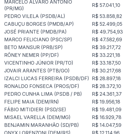
MARCELO ÁLVARO ANTÔNIO
R$ 57.041,10
(PR/MG)
PEDRO VILELA (PSDB/AL)
R$ 53.858,82
CABUÇU BORGES (PMDB/AP)
R$ 52.499,05
JOSÉ PRIANTE (PMDB/PA)
R$ 49.754,93
MARCO FELICIANO (PSC/SP)
R$ 47.582,69
BETO MANSUR (PRB/SP)
R$ 39.217,72
RÔNEY NEMER (PP/DF)
R$ 33.221,18
VICENTINHO JÚNIOR (PR/TO)
R$ 33.187,50
JOVAIR ARANTES (PTB/GO)
R$ 30.217,68
IZALCI LUCAS FERREIRA (PSDB/DF)
R$ 28.897,18
RONALDO FONSECA (PROS/DF)
R$ 28.372,10
PEDRO CUNHA LIMA (PSDB / PB)
R$ 24.361,37
FELIPE MAIA (DEM/RN)
R$ 19.956,18
FÁBIO MITIDIERI (PSD/SE)
R$ 19.481,09
MISAEL VARELLA (DEM/MG)
R$ 16.929,78
BENJAMIN MARANHÃO (SD/PB)
R$ 14.047,59
ONYX LORENZONI (DEM/RS)
R$ 12.114,96