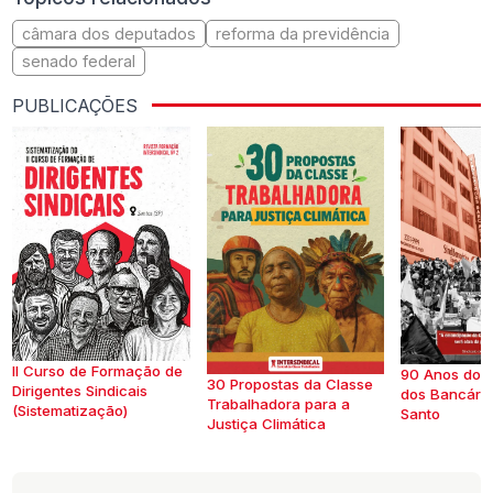
câmara dos deputados
reforma da previdência
senado federal
PUBLICAÇÕES
II Curso de Formação de
90 Anos do S
30 Propostas da Classe
Dirigentes Sindicais
dos Bancários
Trabalhadora para a
(Sistematização)
Santo
Justiça Climática