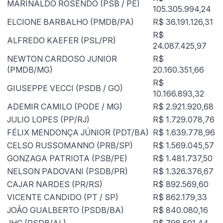
MARINALDO ROSENDO (PSB / PE)
105.305.994,24
ELCIONE BARBALHO (PMDB/PA)
R$ 36.191.126,31
R$
ALFREDO KAEFER (PSL/PR)
24.087.425,97
NEWTON CARDOSO JUNIOR
R$
(PMDB/MG)
20.160.351,66
R$
GIUSEPPE VECCI (PSDB / GO)
10.166.893,32
ADEMIR CAMILO (PODE / MG)
R$ 2.921.920,68
JULIO LOPES (PP/RJ)
R$ 1.729.078,76
FÉLIX MENDONÇA JÚNIOR (PDT/BA)
R$ 1.639.778,96
CELSO RUSSOMANNO (PRB/SP)
R$ 1.569.045,57
GONZAGA PATRIOTA (PSB/PE)
R$ 1.481.737,50
NELSON PADOVANI (PSDB/PR)
R$ 1.326.376,67
CAJAR NARDES (PR/RS)
R$ 892.569,60
VICENTE CANDIDO (PT / SP)
R$ 862.179,33
JOÃO GUALBERTO (PSDB/BA)
R$ 840.080,16