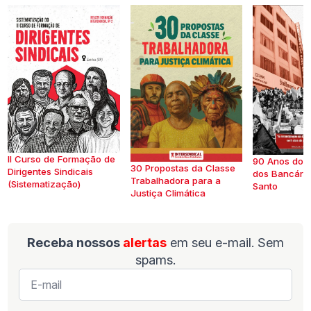
II Curso de Formação de
90 Anos do S
30 Propostas da Classe
Dirigentes Sindicais
dos Bancários
Trabalhadora para a
(Sistematização)
Santo
Justiça Climática
Receba nossos
alertas
em seu e-mail. Sem
spams.
E-
mail
*