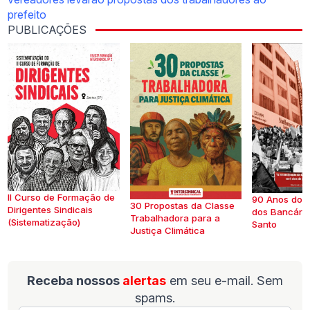
prefeito
PUBLICAÇÕES
II Curso de Formação de
90 Anos do S
30 Propostas da Classe
Dirigentes Sindicais
dos Bancários
Trabalhadora para a
(Sistematização)
Santo
Justiça Climática
Receba nossos
alertas
em seu e-mail. Sem
spams.