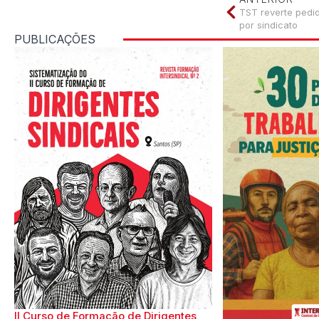
TST reverte ped
por sindicato
PUBLICAÇÕES
II Curso de Formação de Dirigentes