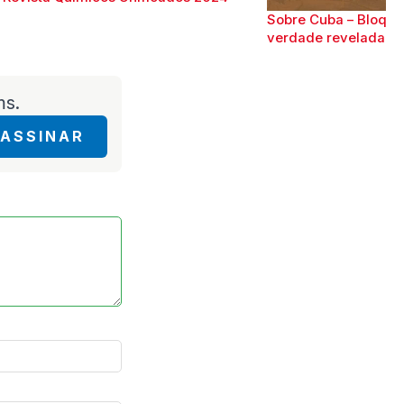
Sobre Cuba – Bloque
verdade revelada
ms.
ASSINAR