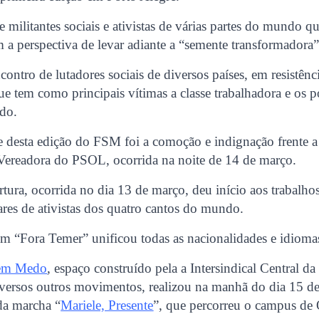
 militantes sociais e ativistas de várias partes do mundo q
m a perspectiva de levar adiante a “semente transformador
ontro de lutadores sociais de diversos países, em resistênc
ue tem como principais vítimas a classe trabalhadora e os 
ndo.
 desta edição do FSM foi a comoção e indignação frente a
 Vereadora do PSOL, ocorrida na noite de 14 de março.
ura, ocorrida no dia 13 de março, deu início aos trabalh
res de ativistas dos quatro cantos do mundo.
m “Fora Temer” unificou todas as nacionalidades e idioma
Sem Medo
, espaço construído pela a Intersindical Central da
iversos outros movimentos, realizou na manhã do dia 15 d
da marcha “
Mariele, Presente
”, que percorreu o campus d