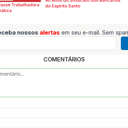
90 Anos do Sindicato dos Bancários
lasse Trabalhadora
do Espírito Santo
mática
eceba nossos
alertas
em seu e-mail. Sem spa
COMENTÁRIOS