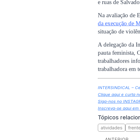
e ruas de Salvador
Na avaliação de E
da execução de
M
situação de violên
A delegação da In
pauta feminista,
trabalhadores inf
trabalhadora em t
INTERSINDICAL – Cen
Clique aqui e curta 
Siga-nos no INSTA
Inscreva-se aqui em
Tópicos relaci
atividades
fren
ANTERIOR