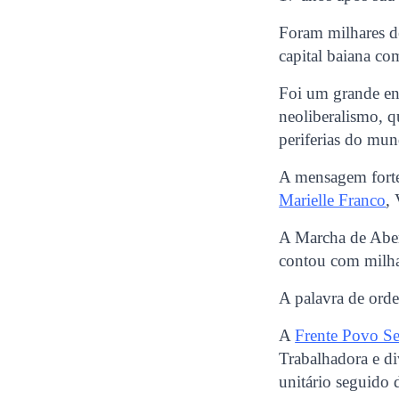
Foram milhares de
capital baiana co
Foi um grande enc
neoliberalismo, q
periferias do mu
A mensagem forte
Marielle Franco
,
A Marcha de Abert
contou com milha
A palavra de orde
A
Frente Povo 
Trabalhadora e d
unitário seguido 