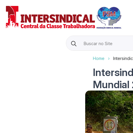
Search
for:
Home
›
Intersindi
Intersin
Mundial