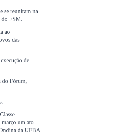
ue se reuniram na
a” do FSM.
ia ao
povos das
 execução de
os do Fórum,
s.
 Classe
e março um ato
e Ondina da UFBA