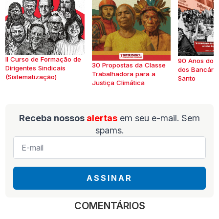
II Curso de Formação de
90 Anos do S
30 Propostas da Classe
Dirigentes Sindicais
dos Bancários
Trabalhadora para a
(Sistematização)
Santo
Justiça Climática
Receba nossos
alertas
em seu e-mail. Sem
spams.
E-
mail
*
ASSINAR
COMENTÁRIOS