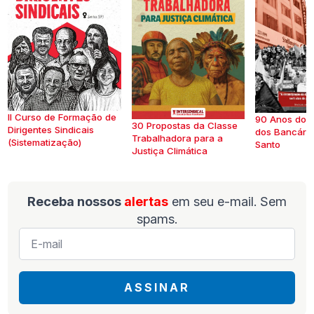
II Curso de Formação de
90 Anos do S
30 Propostas da Classe
Dirigentes Sindicais
dos Bancários
Trabalhadora para a
(Sistematização)
Santo
Justiça Climática
Receba nossos
alertas
em seu e-mail. Sem
spams.
E-
mail
*
ASSINAR