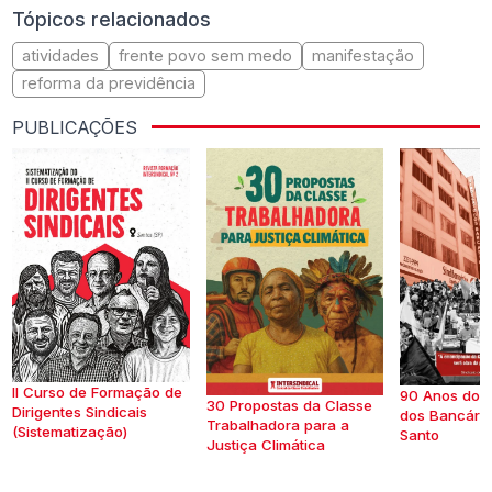
Tópicos relacionados
atividades
frente povo sem medo
manifestação
reforma da previdência
PUBLICAÇÕES
II Curso de Formação de
90 Anos do S
30 Propostas da Classe
Dirigentes Sindicais
dos Bancários
Trabalhadora para a
(Sistematização)
Santo
Justiça Climática