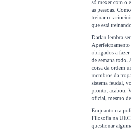
só mexer com o em
as pessoas. Como 
treinar o raciocín
que está treinand
Darlan lembra se
Aperfeiçoamento 
obrigados a fazer
de semana todo. A
coisa da ordem un
membros da tropa]
sistema feudal, v
pronto, acabou. V
oficial, mesmo de
Enquanto era poli
Filosofia na UEC
questionar algum