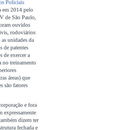
s Policiais
a em 2014 pelo
GV de São Paulo,
 Foram ouvidos
ivis, rodoviários
s as unidades da
is de patentes
 de exercer a
ca no treinamento
periores
ras áreas) que
s são fatores
corporação e fora
bem expressamente
s também dizem ter
strutura fechada e