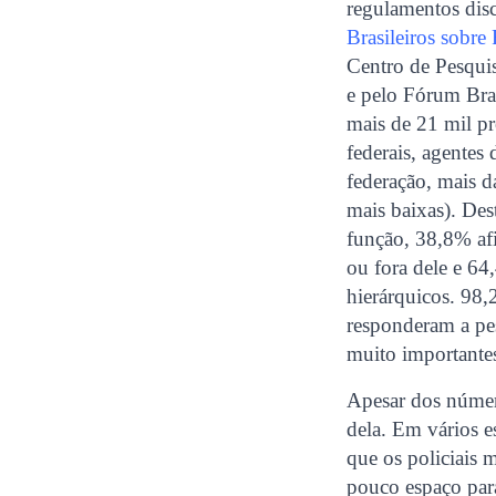
regulamentos disc
Brasileiros sobr
Centro de Pesqui
e pelo Fórum Bras
mais de 21 mil pro
federais, agentes 
federação, mais da
mais baixas). De
função, 38,8% afi
ou fora dele e 64
hierárquicos. 98,
responderam a pes
muito importantes
Apesar dos número
dela. Em vários e
que os policiais 
pouco espaço para