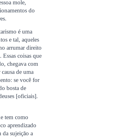
essoa mole,
stionamentos do
es.
itarismo é uma
tos e tal, aqueles
mo arrumar direito
. Essas coisas que
ado, chegava com
r causa de uma
mento: se você for
do bosta de
euses [oficiais].
que tem como
uco aprendizado
 da sujeição a