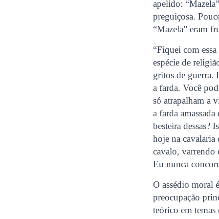
apelido: “Mazela
preguiçosa. Pouco
“Mazela” eram fru
“Fiquei com essa 
espécie de religiã
gritos de guerra.
a farda. Você pod
só atrapalham a 
a farda amassada
besteira dessas? I
hoje na cavalaria
cavalo, varrendo 
Eu nunca concord
O assédio moral 
preocupação princ
teórico em temas 