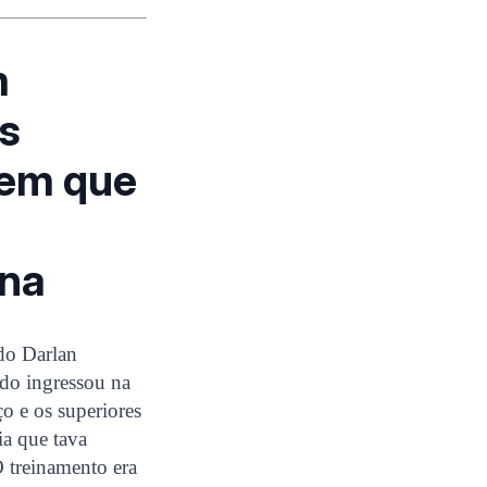
m
s
 em que
ina
do Darlan
ndo ingressou na
ço e os superiores
ia que tava
O treinamento era