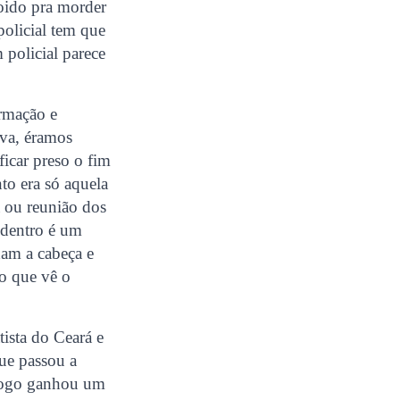
doido pra morder
policial tem que
 policial parece
rmação e
ava, éramos
ficar preso o fim
to era só aquela
a ou reunião dos
 dentro é um
xam a cabeça e
do que vê o
ista do Ceará e
ue passou a
 logo ganhou um