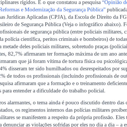
iplinares rígidos. É o que constatou a pesquisa
“Opinião do
e Reformas e Modernização da Segurança Pública”
publicad
sas Jurídicas Aplicadas (CPJA), da Escola de Direito da F
ileiro de Segurança Pública (Veja o infográfico abaixo).
fissionais de segurança pública (entre policiais militares, c
da polícia científica, peritos criminais e bombeiros) de toda
 metade deles policiais militares, sobretudo praças (policia
stes, 82,7% afirmaram ter formação máxima de um ano antes
rmaram que já foram vítima de tortura física ou psicológi
,4% disseram ter sido humilhados ou desrespeitados por su
2% de todos os profissionais (incluindo profissionais de out
quisa afirmaram que a formação e o treinamento deficiente
 para entender a dificuldade do trabalho policial.
s alarmantes, o tema ainda é pouco discutido dentro das 
stados, os regimentos internos das polícias militares proí
militares se manifestem a respeito da própria profissão. Ele
 denunciar as violações sofridas por eles no dia a dia – a e