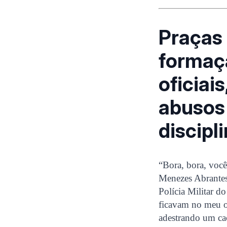
Praças
formaç
oficiai
abusos 
discipl
“Bora, bora, voc
Menezes Abrantes 
Polícia Militar d
ficavam no meu o
adestrando um cac