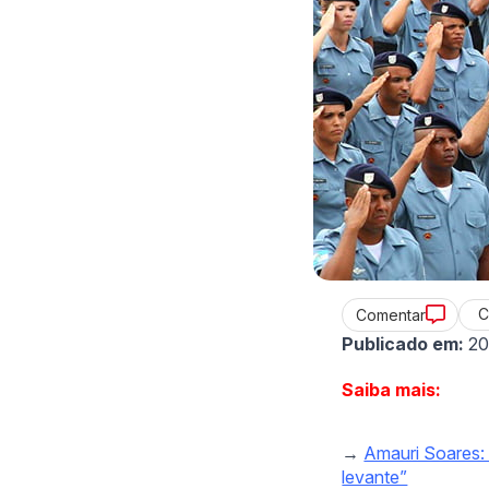
C
Comentar
Publicado em:
20
Saiba mais:
→
Amauri Soares: 
levante”