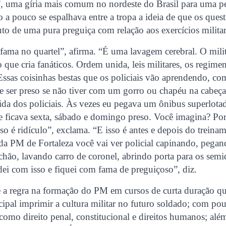
”, uma gíria mais comum no nordeste do Brasil para uma p
 a pouco se espalhava entre a tropa a ideia de que os que
to de uma pura preguiça com relação aos exercícios militar
fama no quartel”, afirma. “É uma lavagem cerebral. O mil
o que cria fanáticos. Ordem unida, leis militares, os regimen
 Essas coisinhas bestas que os policiais vão aprendendo, co
e ser preso se não tiver com um gorro ou chapéu na cabeça
vida dos policiais. Às vezes eu pegava um ônibus superlot
 e ficava sexta, sábado e domingo preso. Você imagina? Po
sso é ridículo”, exclama. “E isso é antes e depois do treina
 da PM de Fortaleza você vai ver policial capinando, pegan
chão, lavando carro de coronel, abrindo porta para os semid
ei com isso e fiquei com fama de preguiçoso”, diz.
é a regra na formação do PM em cursos de curta duração 
ipal imprimir a cultura militar no futuro soldado; com po
como direito penal, constitucional e direitos humanos; além