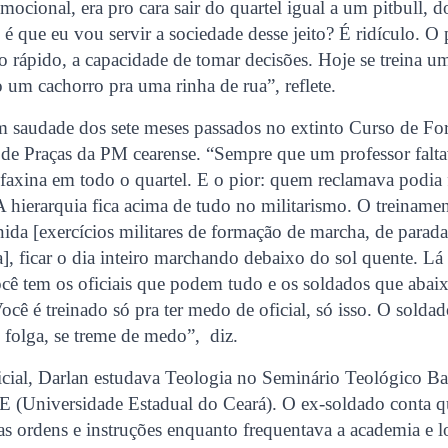
ocional, era pro cara sair do quartel igual a um pitbull, 
é que eu vou servir a sociedade desse jeito? É ridículo. O 
io rápido, a capacidade de tomar decisões. Hoje se treina um
o um cachorro pra uma rinha de rua”, reflete.
m saudade dos sete meses passados no extinto Curso de Fo
de Praças da PM cearense. “Sempre que um professor falt
 faxina em todo o quartel. E o pior: quem reclamava podia 
 hierarquia fica acima de tudo no militarismo. O treinamen
ida [exercícios militares de formação de marcha, de parad
, ficar o dia inteiro marchando debaixo do sol quente. Lá
ocê tem os oficiais que podem tudo e os soldados que abai
ocê é treinado só pra ter medo de oficial, só isso. O solda
 folga, se treme de medo”, diz.
cial, Darlan estudava Teologia no Seminário Teológico Bat
E (Universidade Estadual do Ceará). O ex-soldado conta q
as ordens e instruções enquanto frequentava a academia e