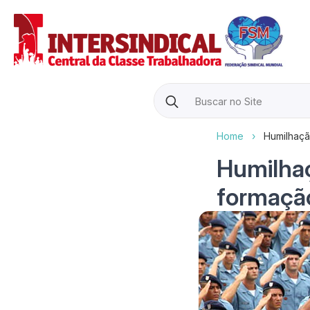
Search
for:
Home
›
Humilhação
Humilha
formação 