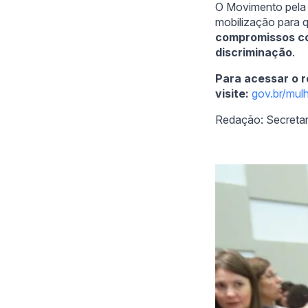
O Movimento pela 
mobilização para 
compromissos con
discriminação
.
Para acessar o r
visite:
gov.br/mul
Redação: Secretari