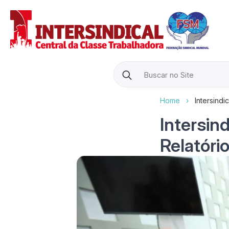
Search
for:
Home
›
Intersindi
Intersin
Relatóri