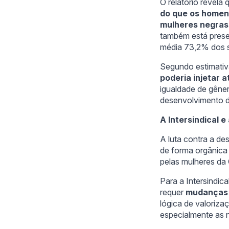
O relatório revela
do que os home
mulheres negra
também está prese
média 73,2% dos 
Segundo estimativ
poderia injetar 
igualdade de gêner
desenvolvimento d
A Intersindical 
A luta contra a des
de forma orgânic
pelas mulheres da 
Para a Intersindic
requer
mudanças 
lógica de valoriza
especialmente as n