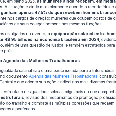
 que, em pleno 2025,
as mulheres ainda recebem, em médi
ns
. A situação é ainda mais alarmante quando o recorte étnico
s ganham apenas 47,5% do que recebem homens branco
nte nos cargos de direção: mulheres que ocupam postos de 
salários de seus colegas homens nas mesmas funções.
as divulgadas no evento,
a equiparação salarial entre ho
até R$ 95 bilhões na economia brasileira em 2024
, eviden
o, além de uma questão de justiça, é também estratégica para
o país.
e a Agenda das Mulheres Trabalhadoras
igualdade salarial não é uma pauta isolada para a Intersindical
a no documento
Agenda das Mulheres Trabalhadoras
, constru
Central e que orienta sua ação sindical nas mais diversas frente
al, enfrentar a desigualdade salarial exige mais do que campanh
estruturais
, revisão dos mecanismos de promoção profission
ção do trabalho e combate às múltiplas opressões que recaem 
egras e periféricas.