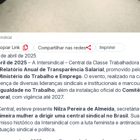
indical
opiar Link
Imprimir
Compartilhar nas redes
 de abril de 2025
bril de 2025
– A Intersindical – Central da Classe Trabalhadora
 Relatório Anual de Transparência Salarial
, promovido pe
Ministério do Trabalho e Emprego
. O evento, realizado na ca
nça de diversas lideranças sindicais e institucionais e marcou 
Igualdade no Trabalho
, além da instalação oficial do
Comitê
oral
, com vigência até 2027.
entral, esteve presente
Nilza Pereira de Almeida
, secretári
imeira mulher a dirigir uma central sindical no Brasil
. Sua
sso histórico da Intersindical com a luta feminista e antirracis
uação sindical e política.