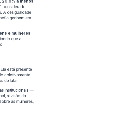
a, 20,9% a menos
 é considerado:
s
. A desigualdade
chefia ganham em
mens e mulheres
ciando que a
 o
. Ela está presente
ído coletivamente
s de luta.
as institucionais —
al, revisão da
sobre as mulheres,