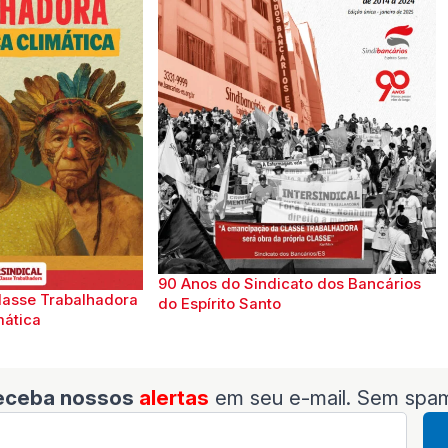
90 Anos do Sindicato dos Bancários
lasse Trabalhadora
do Espírito Santo
mática
eceba nossos
alertas
em seu e-mail. Sem spa