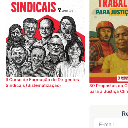
II Curso de Formação de Dirigentes
Sindicais (Sistematização)
30 Propostas da C
para a Justiça Cli
R
E-
mail