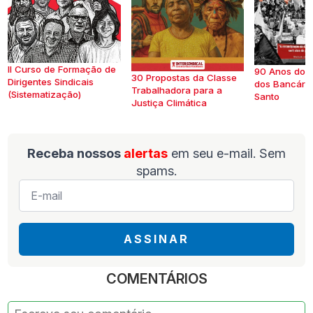
II Curso de Formação de
90 Anos do S
30 Propostas da Classe
Dirigentes Sindicais
dos Bancários
Trabalhadora para a
(Sistematização)
Santo
Justiça Climática
Receba nossos
alertas
em seu e-mail. Sem
spams.
E-
mail
*
ASSINAR
COMENTÁRIOS