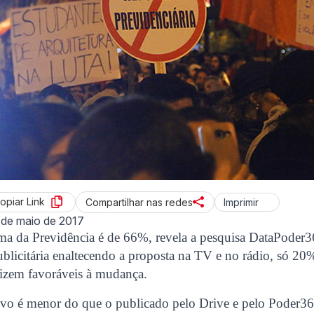
opiar Link
Imprimir
Compartilhar nas redes
 de maio de 2017
orma da Previdência é de 66%, revela a pesquisa DataPod
licitária enaltecendo a proposta na TV e no rádio, só 20
dizem favoráveis à mudança.
ivo é menor do que o publicado pelo Drive e pelo Poder36