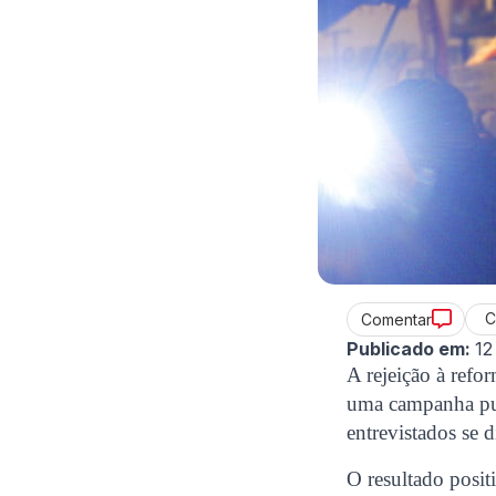
C
Comentar
Publicado em:
12
A rejeição à ref
uma campanha pub
entrevistados se 
O resultado posit