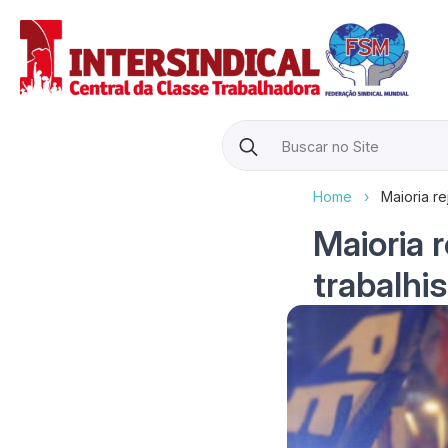
Search
for:
Home
›
Maioria re
Maioria 
trabalhi