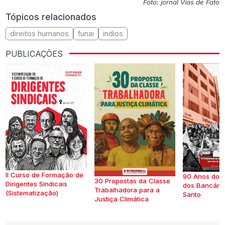
Foto: jornal Vias de Fato
Tópicos relacionados
direitos humanos
funai
indios
PUBLICAÇÕES
II Curso de Formação de
90 Anos do S
30 Propostas da Classe
Dirigentes Sindicais
dos Bancários
Trabalhadora para a
(Sistematização)
Santo
Justiça Climática