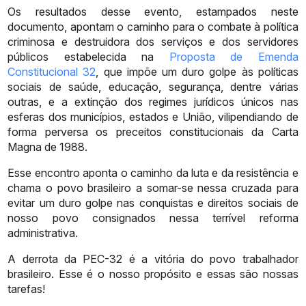
Os resultados desse evento, estampados neste
documento, apontam o
caminho
para
o
combate
à
política
criminosa
e
destruidora
dos
serviços
e
dos
servidores
públicos estabelecida na
Proposta de Emenda
Constitucional 32
,
que
impõe
um
duro
golpe
às
políticas
sociais
de
saúde,
educação,
segurança,
dentre
várias
outras,
e
a
extinção
dos
regimes
jurídicos
únicos
nas
esferas
dos
municípios, estados e União, vilipendiando de
forma perversa os preceitos
constitucionais
da
Carta
Magna
de
1988.
Esse encontro aponta o caminho da luta e da resistência e
chama o povo
brasileiro
a
somar-se
nessa
cruzada
para
evitar
um
duro
golpe
nas
conquistas
e direitos sociais de
nosso povo consignados nessa terrível reforma
administrativa.
A
derrota
da
PEC-32
é
a
vitória
do
povo
trabalhador
brasileiro.
Esse
é
o
nosso
propósito
e
essas
são
nossas
tarefas!