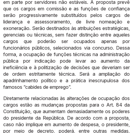
em parte por servidores não
estáveis. A proposta prevê
que os cargos em comissão e as funções de
confiança
serão progressivamente substituídos pelos cargos de
liderança e
assessoramento, de livre nomeação e
exoneração. Serão destinados às
atribuições estratégicas,
gerenciais ou técnicas, sem fazer distinção entre
aqueles
cargos que poderão ser ocupados apenas por
funcionários públicos,
selecionados via concurso. Dessa
forma, a ocupação de funções técnicas na
administração
pública
por
indicação
pode
levar
ao
aumento
da
ineficiência
e
à
politização
de
decisões
que
deveriam
ser
de
ordem
estritamente
técnica.
Será
a ampliação do
apadrinhamento político e a prática inescrupulosa dos
famosos
“cabides
de
emprego”.
Diretamente
relacionadas
às
alterações
de
ocupação
dos
cargos
estão
as
mudanças propostas para o Art. 84 da
Constituição, que aumentam
demasiadamente os poderes
do presidente da República. De acordo com a
proposta,
caso
não
implique
em
aumento
de
despesa,
o
presidente,
por
meio
de
decreto,
poderá,
entre
outras
medidas,