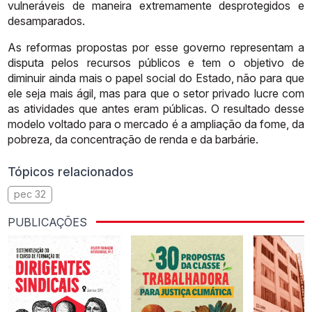
vulneráveis de
maneira
extremamente
desprotegidos
e
desamparados.
As reformas propostas por esse governo representam a
disputa pelos
recursos públicos e tem o objetivo de
diminuir ainda mais o papel social do
Estado,
não
para
que
ele
seja
mais
ágil,
mas
para
que
o
setor
privado
lucre
com
as
atividades
que
antes
eram
públicas.
O
resultado
desse
modelo
voltado
para
o
mercado
é
a
ampliação
da
fome,
da
pobreza,
da
concentração
de
renda
e
da
barbárie.
Tópicos relacionados
pec 32
PUBLICAÇÕES