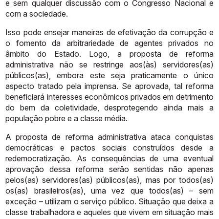
e
sem
qualquer
discussão
com
o
Congresso
Nacional
e
com
a
sociedade.
Isso
pode
ensejar
maneiras
de
efetivação
da
corrupção
e
o
fomento
da
arbitrariedade
de
agentes
privados
no
âmbito
do
Estado.
Logo,
a
proposta
de
reforma
administrativa não se restringe aos(às) servidores(as)
públicos(as),
embora este seja praticamente o único
aspecto tratado pela imprensa. Se
aprovada, tal reforma
beneficiará interesses econômicos privados em
detrimento
do bem da coletividade, desprotegendo ainda mais a
população
pobre
e
a
classe
média.
A proposta de reforma administrativa ataca conquistas
democráticas e
pactos sociais construídos desde a
redemocratização. As consequências de
uma eventual
aprovação dessa reforma serão sentidas não apenas
pelos(as)
servidores(as)
públicos(as),
mas
por
todos(as)
os(as)
brasileiros(as),
uma
vez
que
todos(as)
–
sem
exceção
–
utilizam
o
serviço
público.
Situação
que
deixa
a
classe trabalhadora e aqueles que vivem em situação mais