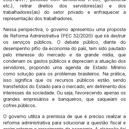
etc.), retirar direitos dos
servidores(as) e dos
trabalhadores(as) do setor privado e enfraquecer a
representação
dos
trabalhadores.
Nessa perspectiva, o governo apresentou uma proposta
de Reforma
Administrativa
(PEC
32/2020)
que
irá
destruir
os
serviços
públicos.
O
debate
público,
diante
do
desempenho
pífio
da
economia
do
país,
tem
sido
pautado
pelo interesse do mercado e da grande mídia, que
condenam os gastos
públicos
e
depreciam
a
atuação
dos
servidores,
propondo
uma
agenda
de
Estado Mínimo
como solução para os problemas brasileiros. Na prática,
isso
significa que os recursos públicos estão sendo
transferidos do Estado para o
mercado, em detrimento dos
interesses da sociedade. Ou seja, favorecendo
apenas os
grandes empresários e banqueiros, que saqueiam os
cofres
públicos.
O governo utiliza a premissa de que é preciso realizar a
reforma
administrativa
para
solucionar
a
questão
fiscal
e
assim
retomar
o
crescimento
da economia. A alegação foi