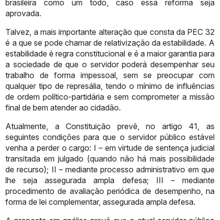
brasileira
como
um
todo,
caso
essa
reforma
seja
aprovada.
Talvez,
a
mais
importante
alteração
que
consta
da
PEC
32
é
a
que
se
pode
chamar
de
relativização
da
estabilidade.
A
estabilidade
é
regra
constitucional
e
é
a
maior
garantia
para
a
sociedade
de
que
o
servidor
poderá
desempenhar
seu
trabalho
de
forma
impessoal,
sem
se
preocupar
com
qualquer
tipo
de
represália,
tendo
o
mínimo
de
influências
de
ordem
político-partidária
e
sem
comprometer
a
missão
final
de
bem
atender
ao
cidadão.
Atualmente,
a
Constituição
prevê,
no
artigo
41,
as
seguintes
condições
para
que o servidor público estável
venha a perder o cargo: I – em virtude de
sentença
judicial
transitada
em
julgado
(quando
não
há
mais
possibilidade
de
recurso); II – mediante processo administrativo em que
lhe seja assegurada
ampla defesa; III – mediante
procedimento de avaliação periódica de
desempenho,
na
forma
de
lei
complementar,
assegurada
ampla
defesa.