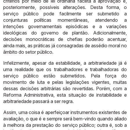
critérios
por
meio
de
lei
ordinária
facilita
a
aprovação e,
posteriormente, possíveis alterações. Desta forma, o
serviço
público
pode
facilmente
ser
submetido
a
conjunturas
políticas
momentâneas,
atendendo a
intenções governamentais episódicas e a variações
ideológicas
do governo de plantão. Adicionalmente,
decisões monocráticas de chefias
poderão
acentuar,
ainda
mais,
as
práticas
já
consagradas
de
assédio
moral
no
âmbito
do
setor
público.
Infelizmente,
apesar
da
estabilidade,
a
arbitrariedade
já
é
uma
realidade
que os trabalhadores e trabalhadoras do
serviço público estão submetidos.
Pela força do
movimento de luta e pelas legislações vigentes, muitas
dessas
decisões arbitrárias são revertidas. Porém, com a
Reforma Administrativa,
esta
situação
de
instabilidade
e
arbitrariedade
passará
a
ser
regra.
Assim,
uma
coisa
é
aperfeiçoar
instrumentos
existentes
de
avaliação,
o
que
é
e
sempre
será
bem-vindo
quando
aliado
à
melhora
da
prestação
do
serviço
público; outra é, sob a