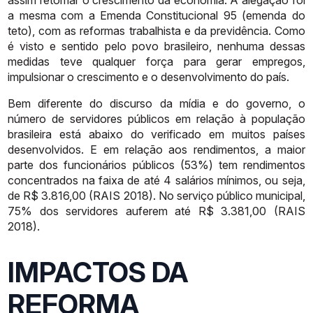
a mesma com a Emenda Constitucional 95
(emenda
do
teto),
com
as
reformas
trabalhista
e
da
previdência.
Como
é
visto
e
sentido
pelo
povo
brasileiro,
nenhuma
dessas
medidas
teve
qualquer
força
para
gerar
empregos,
impulsionar
o
crescimento
e
o
desenvolvimento
do
país.
Bem
diferente
do
discurso
da
mídia
e
do
governo,
o
número
de
servidores
públicos
em
relação
à
população
brasileira
está
abaixo
do
verificado
em
muitos
países
desenvolvidos.
E
em
relação
aos
rendimentos,
a
maior
parte
dos
funcionários
públicos
(53%)
tem
rendimentos
concentrados
na
faixa
de
até
4
salários
mínimos,
ou
seja,
de
R$
3.816,00
(RAIS
2018).
No
serviço
público
municipal,
75%
dos
servidores
auferem
até
R$
3.381,00
(RAIS
2018).
IMPACTOS DA
REFORMA