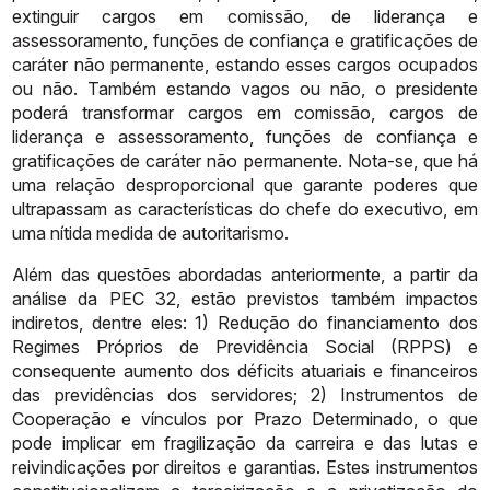
extinguir
cargos
em
comissão,
de
liderança
e
assessoramento,
funções
de
confiança
e
gratificações
de
caráter
não permanente, estando esses cargos ocupados
ou não. Também estando
vagos
ou
não,
o
presidente
poderá
transformar
cargos
em
comissão,
cargos
de
liderança
e
assessoramento,
funções
de
confiança
e
gratificações
de
caráter
não permanente. Nota-se, que há
uma relação desproporcional que garante
poderes que
ultrapassam as características do chefe do executivo, em
uma
nítida
medida
de
autoritarismo.
Além das questões abordadas anteriormente, a partir da
análise da PEC
32, estão previstos também impactos
indiretos, dentre eles: 1) Redução do
financiamento dos
Regimes Próprios de Previdência Social (RPPS) e
consequente
aumento
dos
déficits
atuariais
e
financeiros
das
previdências
dos
servidores;
2)
Instrumentos
de
Cooperação
e
vínculos
por
Prazo
Determinado,
o
que
pode
implicar
em
fragilização
da
carreira
e
das
lutas
e
reivindicações
por
direitos
e
garantias.
Estes
instrumentos