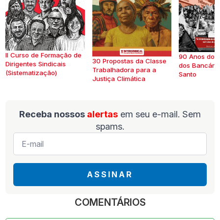
II Curso de Formação de
90 Anos do S
30 Propostas da Classe
Dirigentes Sindicais
dos Bancários
Trabalhadora para a
(Sistematização)
Santo
Justiça Climática
Receba nossos
alertas
em seu e-mail. Sem
spams.
E-
mail
*
ASSINAR
COMENTÁRIOS