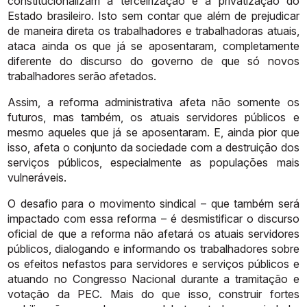
constitucionalizam
a
terceirização
e
a
privatização
do
Estado
brasileiro.
Isto
sem
contar
que
além
de
prejudicar
de
maneira
direta
os
trabalhadores
e
trabalhadoras
atuais,
ataca
ainda
os
que
já
se
aposentaram,
completamente
diferente
do
discurso
do
governo
de
que
só
novos
trabalhadores
serão
afetados.
Assim, a reforma administrativa afeta não somente os
futuros, mas
também,
os
atuais
servidores
públicos
e
mesmo
aqueles
que
já
se
aposentaram. E, ainda pior que
isso, afeta o conjunto da sociedade com a
destruição dos
serviços públicos,
especialmente as populações mais
vulneráveis.
O desafio para o movimento sindical – que também será
impactado com
essa
reforma
–
é
desmistificar
o
discurso
oficial
de
que
a
reforma
não
afetará
os atuais servidores
públicos, dialogando e informando os trabalhadores
sobre
os
efeitos
nefastos
para
servidores
e
serviços
públicos
e
atuando
no
Congresso
Nacional
durante
a
tramitação
e
votação
da
PEC.
Mais
do
que
isso,
construir fortes