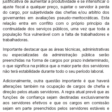
justificativa de aumentar a produtividade e se
intensificar o
ajuste fiscal a qualquer preço, sujeitar o servidor à perda
do
cargo, por subjetividade das chefias e/ou arbítrio dos
governantes em
avaliações pseudo-meritocráticas. Esta
relação entra em conflito com o
próprio princípio da
continuidade dos serviços públicos, uma vez que toda a
população
fica
vulnerável
com
a
falta
de
trabalhadores
e
trabalhadoras.
Importante
destacar
que
as
áreas
técnicas,
administrativas
ou
especializadas da administração pública serão
preenchidas na forma de
cargos
por
prazo
indeterminado,
o
que
significa
na
prática
que
a
maior
parte
dos
servidores
não
terá
estabilidade
durante
todo
o
seu
período
laboral.
Adicionalmente, outra questão importante é que haverá
alterações
também
na
ocupação
de
cargos
de
chefia
e
direção
pelos
atuais
servidores.
A
regra
atual
prevê
que
as
funções
de
confiança
sejam
destinadas
exclusivamente
aos
servidores
efetivos
e
que
os
cargos
em
comissão
sejam
em
parte preenchidos pelos servidores estáveis e