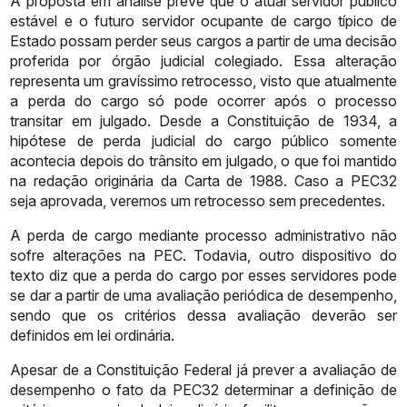
A
proposta
em
análise
prevê
que
o
atual
servidor
público
estável
e
o
futuro
servidor
ocupante
de
cargo
típico
de
Estado
possam
perder
seus
cargos
a
partir de uma decisão
proferida por órgão judicial colegiado. Essa alteração
representa
um
gravíssimo
retrocesso,
visto
que
atualmente
a
perda
do
cargo
só
pode
ocorrer
após
o
processo
transitar
em
julgado.
Desde
a
Constituição
de
1934,
a
hipótese
de
perda
judicial
do
cargo
público
somente
acontecia
depois
do trânsito em julgado, o que foi mantido
na redação originária da Carta de
1988.
Caso
a
PEC32
seja
aprovada,
veremos
um
retrocesso
sem
precedentes.
A
perda
de
cargo
mediante
processo
administrativo
não
sofre
alterações
na
PEC. Todavia, outro dispositivo do
texto diz que a perda do cargo por esses
servidores pode
se dar a partir de uma avaliação periódica de desempenho,
sendo
que
os
critérios
dessa
avaliação
deverão
ser
definidos
em
lei
ordinária.
Apesar
de
a
Constituição
Federal
já
prever
a
avaliação
de
desempenho
o
fato
da
PEC32
determinar
a
definição
de