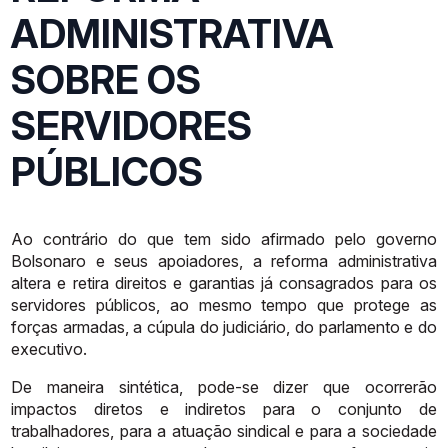
ADMINISTRATIVA
SOBRE OS
SERVIDORES
PÚBLICOS
Ao
contrário
do
que
tem
sido
afirmado
pelo
governo
Bolsonaro
e
seus
apoiadores, a reforma administrativa
altera e retira direitos e garantias já
consagrados para os
servidores públicos, ao mesmo tempo que protege as
forças
armadas,
a
cúpula
do
judiciário,
do
parlamento
e
do
executivo.
De maneira sintética, pode-se dizer que ocorrerão
impactos diretos e
indiretos
para
o
conjunto
de
trabalhadores,
para
a
atuação
sindical
e
para
a
sociedade