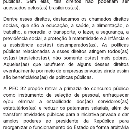
públicas. Sem elas, tais direitos
não
poderiam
ser
acessados
pelos(as)
brasileiros(as).
Dentre
esses
direitos,
destacamos
os
chamados
direitos
sociais,
que
são
a
educação, a saúde, a alimentação, o
trabalho, a moradia, o transporte, o lazer,
a
segurança,
a
previdência
social,
a
proteção
à
maternidade
e
à
infância
e
a
assistência aos(às) desamparados(as). As políticas
públicas relacionadas a
esses direitos atingem todos(as)
os(as) brasileiros(as), não somente os(as)
mais
pobres.
Aqueles(as)
que
usufruem
de
alguns
desses
direitos
eventualmente
por
meio
de
empresas
privadas
ainda
assim
são
beneficiários(as)
de
políticas
públicas.
A
PEC
32
propõe
retirar
a
primazia
do
concurso
público
como
instrumento
de seleção de pessoal, enfraquecer
e/ou eliminar a estabilidade dos(as)
servidores(as)
estatutários(as) e reduzir os patamares salariais, além de
transferir atividades públicas para a iniciativa privada e dar
amplos poderes
ao presidente da República para
reorganizar o funcionamento do Estado de
forma
arbitrária