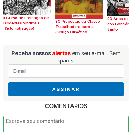
II Curso de Formação de
90 Anos do S
30 Propostas da Classe
Dirigentes Sindicais
dos Bancários
Trabalhadora para a
(Sistematização)
Santo
Justiça Climática
Receba nossos
alertas
em seu e-mail. Sem
spams.
E-
mail
*
ASSINAR
COMENTÁRIOS