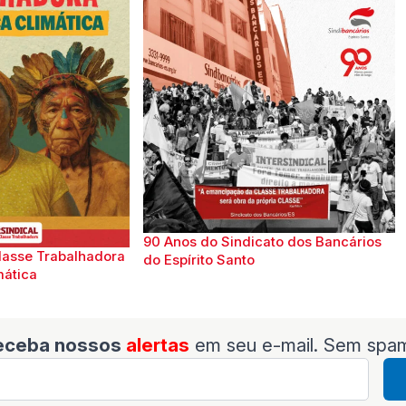
90 Anos do Sindicato dos Bancários
lasse Trabalhadora
do Espírito Santo
mática
eceba nossos
alertas
em seu e-mail. Sem spa