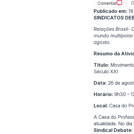
C
Comentar
Publicado em:
18
SINDICATOS DE
Relações Brasil-
mundo multipolar
agosto.
Resumo da Ativi
Título:
Movimento 
Século XXI
Data:
26 de agos
Horário:
9h30 – 1
Local:
Casa do Pro
A Casa do Professo
atualidade. No di
Sindical Debate: