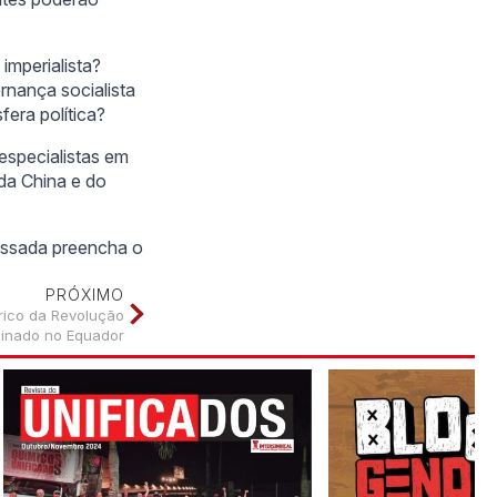
imperialista?
rnança socialista
fera política?
especialistas em
 da China e do
ressada preencha o
PRÓXIMO
tórico da Revolução
sinado no Equador