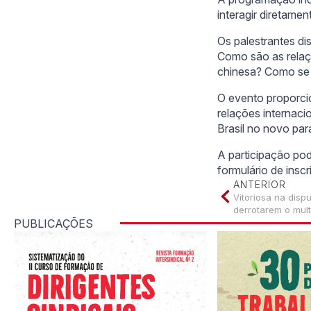
interagir diretame
Os palestrantes di
Como são as relaç
chinesa? Como se d
O evento proporcio
relações internaci
Brasil no novo pa
A participação pod
formulário de inscr
ANTERIOR
Vitoriosa na disp
derrotarem o mult
PUBLICAÇÕES