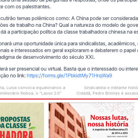
nte com os palestrantes.
scutirão temas polêmicos como: A China pode ser considerada 
ões de trabalho na China? Qual a natureza do modelo de gove
á a participação política da classe trabalhadora chinesa na es
nará uma oportunidade única para sindicalistas, acadêmicos, 
onais e interessados ​​em geral explorarem e debaterem o papel
radigma de desenvolvimento do século XXI.
erá ser presencial ou virtual. Basta que o interessado ou inte
ição no link:
https://forms.gle/1PbkidtMy71HrqWa9
uta, Luisa convoca equatorianos a
Sindicalista e militante his
imilionário Noboa, o “Lasso 2.0”
Cidadã, Pedro Briones é assas