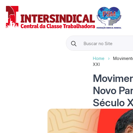
Search
for:
Home
›
Movimento
XXI
Moviment
Novo Pa
Século 