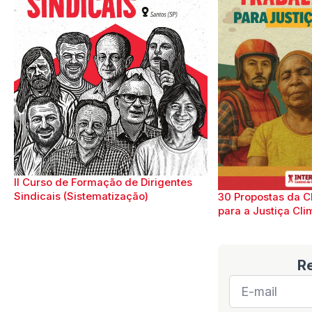
II Curso de Formação de Dirigentes
Sindicais (Sistematização)
30 Propostas da C
para a Justiça Cli
R
E-
mail
*