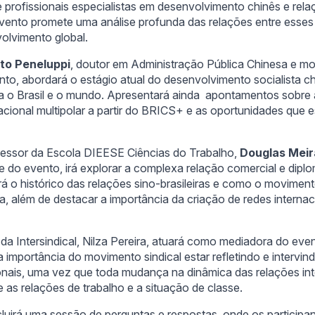
profissionais especialistas em desenvolvimento chinês e rel
evento promete uma análise profunda das relações entre esses
olvimento global.
to Peneluppi
, doutor em Administração Pública Chinesa e m
nto, abordará o estágio atual do desenvolvimento socialista 
ia o Brasil e o mundo. Apresentará ainda apontamentos sobre
cional multipolar a partir do BRICS+ e as oportunidades que 
fessor da Escola DIEESE Ciências do Trabalho,
Douglas Meir
 do evento, irá explorar a complexa relação comercial e diplo
tirá o histórico das relações sino-brasileiras e como o movimen
a, além de destacar a importância da criação de redes internac
 da Intersindical, Nilza Pereira, atuará como mediadora do ev
importância do movimento sindical estar refletindo e intervin
onais, uma vez que toda mudança na dinâmica das relações in
 as relações de trabalho e a situação de classe.
luirá uma sessão de perguntas e respostas, onde os participa