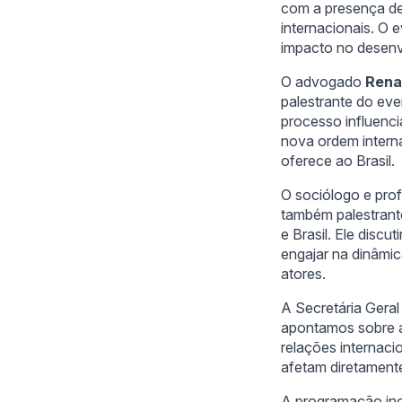
com a presença de 
internacionais. O 
impacto no desenv
O advogado
Rena
palestrante do eve
processo influenc
nova ordem interna
oferece ao Brasil.
O sociólogo e pro
também palestrante
e Brasil. Ele discu
engajar na dinâmic
atores.
A Secretária Geral
apontamos sobre a 
relações internaci
afetam diretamente
A programação inc