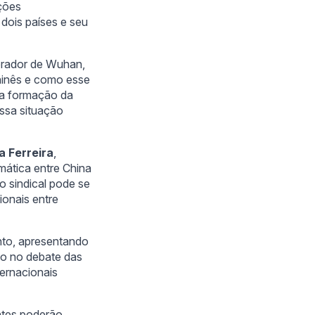
ações
 dois países e seu
orador de Wuhan,
chinês e como esse
 a formação da
essa situação
a Ferreira
,
mática entre China
to sindical pode se
ionais entre
ento, apresentando
do no debate das
ternacionais
ntes poderão