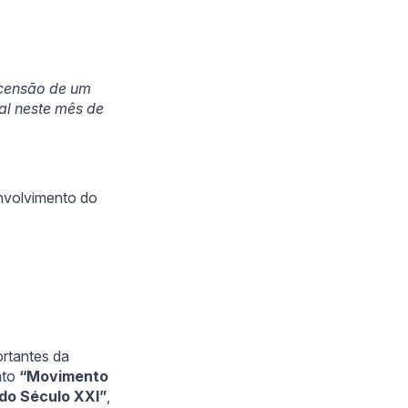
scensão de um
al neste mês de
nvolvimento do
ortantes da
nto
“Movimento
 do Século XXI”
,