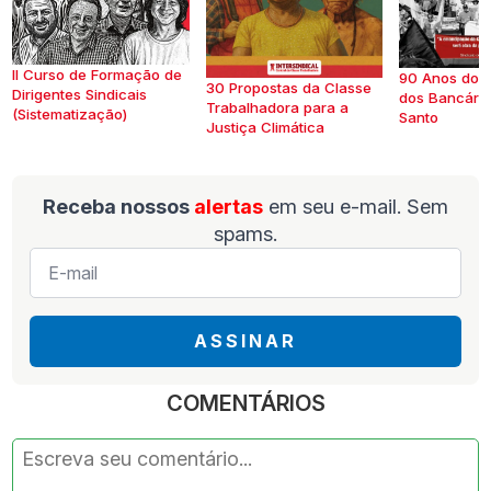
II Curso de Formação de
90 Anos do S
30 Propostas da Classe
Dirigentes Sindicais
dos Bancários
Trabalhadora para a
(Sistematização)
Santo
Justiça Climática
Receba nossos
alertas
em seu e-mail. Sem
spams.
E-
mail
*
ASSINAR
COMENTÁRIOS