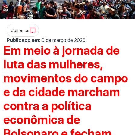
Comentar
Publicado em:
9 de março de 2020
Em meio à jornada de
luta das mulheres,
movimentos do campo
e da cidade marcham
contra a política
econômica de
Bolsonaro e fecham