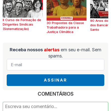
II Curso de Formação de
90 Anos do S
30 Propostas da Classe
Dirigentes Sindicais
dos Bancários
Trabalhadora para a
(Sistematização)
Santo
Justiça Climática
Receba nossos
alertas
em seu e-mail. Sem
spams.
E-
mail
*
ASSINAR
COMENTÁRIOS