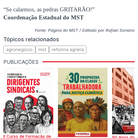
“Se calarmos, as pedras GRITARÃO!”
Coordenação Estadual do MST
Fonte: Página do MST / Editado por Rafael Soriano
Tópicos relacionados
agronegócio
mst
reforma agrária
PUBLICAÇÕES
II Curso de Formação de
90 Anos do S