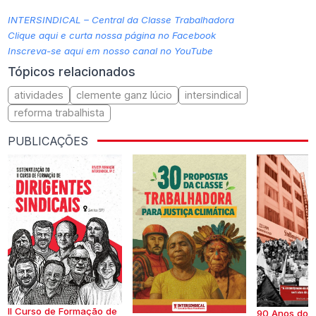
INTERSINDICAL – Central da Classe Trabalhadora
Clique aqui e curta nossa página no Facebook
Inscreva-se aqui em nosso canal no YouTube
Tópicos relacionados
atividades
clemente ganz lúcio
intersindical
reforma trabalhista
PUBLICAÇÕES
II Curso de Formação de
90 Anos do S