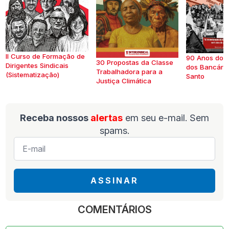
II Curso de Formação de
90 Anos do S
30 Propostas da Classe
Dirigentes Sindicais
dos Bancários
Trabalhadora para a
(Sistematização)
Santo
Justiça Climática
Receba nossos
alertas
em seu e-mail. Sem
spams.
E-
mail
*
ASSINAR
COMENTÁRIOS